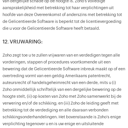
van dergelijke schade op de hoogte is. Zoho's volledige
aansprakelijkheid met betrekking tot haar verplichtingen uit
hoofde van deze Overeenkomst of anderszins met betrekking tot
de Gelicentieerde Software is beperkt tot de licentievergoeding
die u voor de Gelicentieerde Software heeft betaald.
12. VRIJWARING:
Zoho zegt toe u te zullen vrijwaren van en verdedigen tegen alle
vorderingen, stappen of procedures voortkomende uit een
bewering dat de Gelicentieerde Software inbreuk maakt op of een
overtreding vormt van een geldig Amerikaans patentrecht,
auteursrecht of handelsgeheimrecht van een derde, mits u (i)
Zoho onmiddellijk schriftelijk van een dergelijke bewering op de
hoogte stelt, (ii) op kosten van Zoho met Zoho samenwerkt bij de
verwering en/of de schikking; en (iii) Zoho de leiding geeft met
betrekking tot de verdediging en alle daaraan verbonden
schikkingsonderhandelingen. Het bovenstaande is Zoho's enige
verplichting tegenover u en is uw enige en uitsluitende