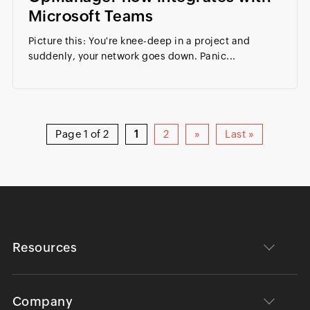
Microsoft Teams
Picture this: You're knee-deep in a project and
suddenly, your network goes down. Panic...
Page 1 of 2
1
2
»
Last »
Resources
Company