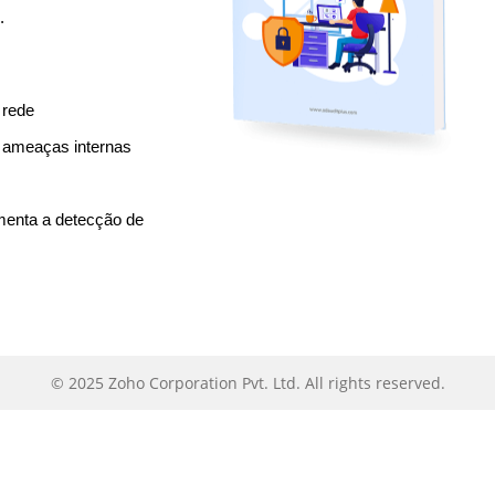
.
US
 rede
r ameaças internas
licking '
Get your e-book
', you agree to processing of personal data accordin
the
.
Privacy Policy
menta a detecção de
©
2025
Zoho Corporation Pvt. Ltd. All rights reserved.