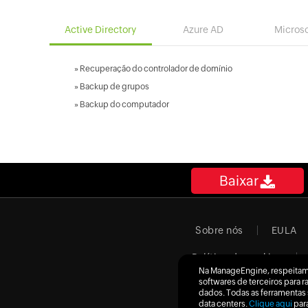
Active Directory
Azure AD
Microso
»
Recuperação do controlador de domínio
»
Backup de grupos
»
Backup do computador
Baixar
Sobre nós
EULA
Política de cookies
Na ManageEngine, respeitam
softwares de terceiros para 
dados. Todas as ferramentas
data centers.
Clique aqui
para