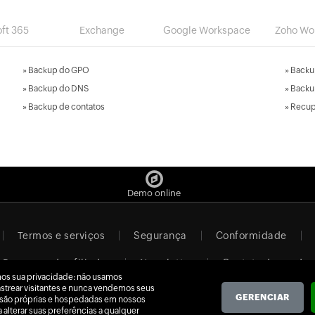
ft 365
Exchange
Google Workspace
Zoho Wo
»
Backup do GPO
»
Backu
»
Backup do DNS
»
Backu
»
Backup de contatos
»
Recupe
Demo online
Termos e serviços
Segurança
Conformidade
Programa de afiliados
Newsletter
Contato de vendas
os sua privacidade: não usamos
rastrear visitantes e nunca vendemos seus
Brazil (Português)
GERENCIAR
 são próprias e hospedadas em nossos
 alterar suas preferências a qualquer