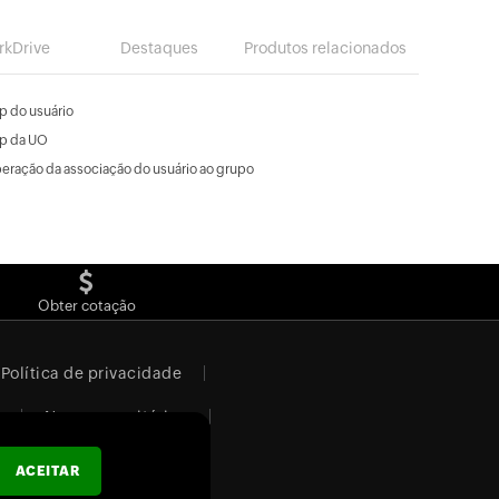
rkDrive
Destaques
Produtos relacionados
p do usuário
p da UO
ração da associação do usuário ao grupo
Obter cotação
Política de privacidade
Nossos escritórios
ACEITAR