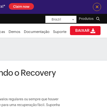
×
Produtos
Brazil
BAIXAR
icas
Demos
Documentação
Suporte
ndo o Recovery
rvalos regulares ou sempre que houver
te para uma recuperação fácil. Suponha