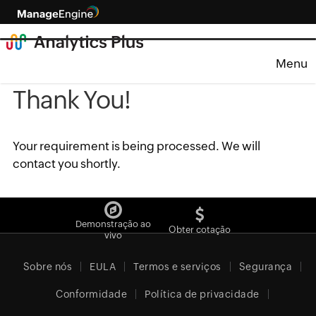
Menu
Thank You!
Your requirement is being processed. We will
contact you shortly.
Demonstração ao
Obter cotação
vivo
Sobre nós
EULA
Termos e serviços
Segurança
Conformidade
Política de privacidade