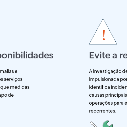
ponibilidades
Evite a r
malias e
A investigação de
s serviços
impulsionada por i
lique medidas
identifica incide
empo de
causas principais 
operações para e
recorrentes.