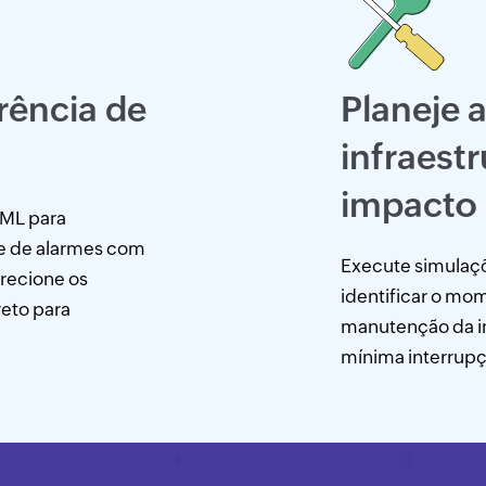
rência de
Planeje 
infraest
impacto 
 ML para
me de alarmes com
Execute simulaçõ
irecione os
identificar o mo
eto para
manutenção da in
mínima interrupç