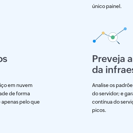
único painel.
os
Preveja 
da infrae
viço em nuvem
Analise os padrõe
dade de forma
do servidor; e ga
e apenas pelo que
contínua do serv
picos.