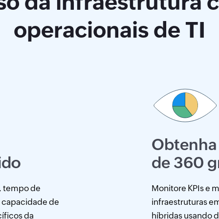
so da infraestrutura 
operacionais de TI
Obtenha 
ido
de 360 g
, tempo de
Monitore KPIs e mé
e capacidade de
infraestruturas e
íficos da
híbridas usando 