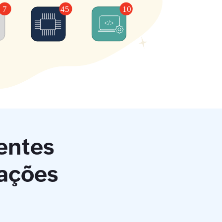
entes
rações