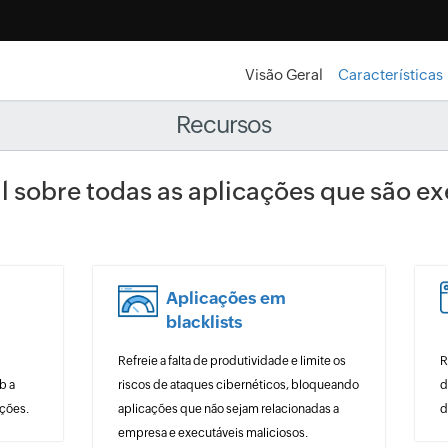
Visão Geral
Características
Recursos
l sobre todas as aplicações que são e
Aplicações em
blacklists
Refreie a falta de produtividade e limite os
R
b a
riscos de ataques cibernéticos, bloqueando
d
ações.
aplicações que não sejam relacionadas a
d
empresa e executáveis maliciosos.