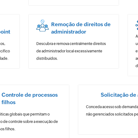
Remoção de direitos de
point
administrador
A
ios,
Descubra e remova centralmente direitos
u
cífico
de administrador local excessivamente
e
dade.
distribuídos.
a
d
Controle de processos
Solicitação de
filhos
Conceda acesso sob demanda a
líticas globais que permitam o
não gerenciados solicitados pe
io de controle sobre a execução de
os filhos.