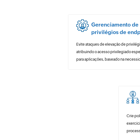
Gerenciamento de
privilégios de end
Evite ataques de elevação de privilég
atribuindo o acesso privilegiado espe
para aplicações, baseado na necessi
Crie po
exercíc
process