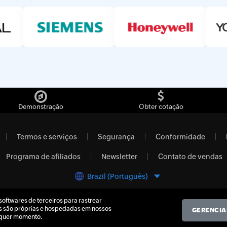
Demonstração
Obter cotação
Termos e serviços
Segurança
Conformidade
Programa de afiliados
Newsletter
Contato de vendas
Brazil (Português)
ftwares de terceiros para rastrear
© 2026
Zoho Corporation Pvt. Ltd.
Todos os direitos reservados.
s são próprias e hospedadas em nossos
GERENCIA
alquer momento.