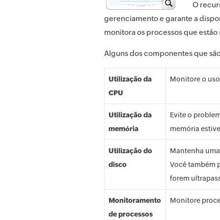
O recur
gerenciamento e garante a dispo
monitora os processos que estão
Alguns dos componentes que são
Utilização da
Monitore o uso
CPU
Utilização da
Evite o proble
memória
memória estive
Utilização do
Mantenha uma m
disco
Você também po
forem ultrapas
Monitoramento
Monitore proce
de processos