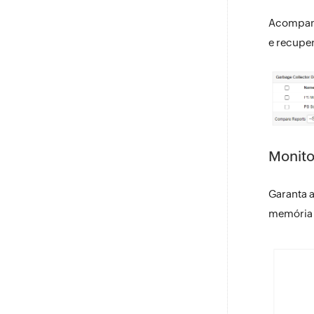
Acompanh
e recuper
Monito
Garanta a
memória 