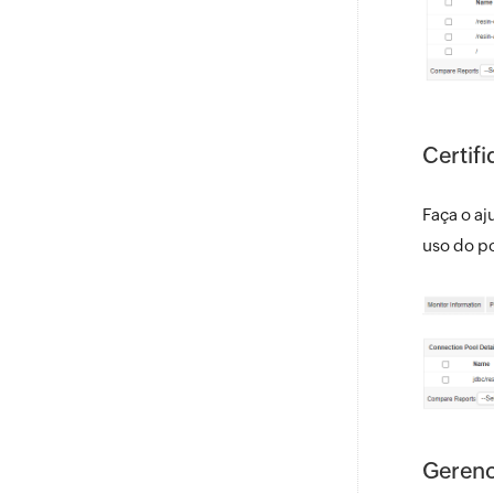
Certif
Faça o aj
uso do po
Gerenc