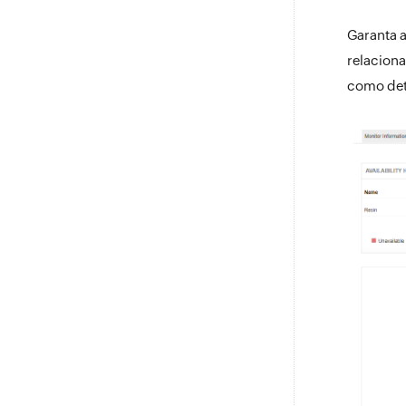
Garanta a
relacion
como deta