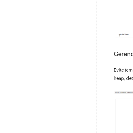
Gerenc
Evite te
heap, de