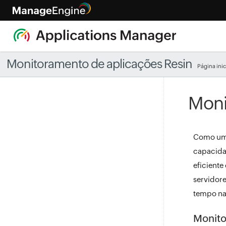
Monitoramento de aplicações Resin
Página inic
Moni
Como um s
capacidad
eficient
servidor
tempo na
Monito