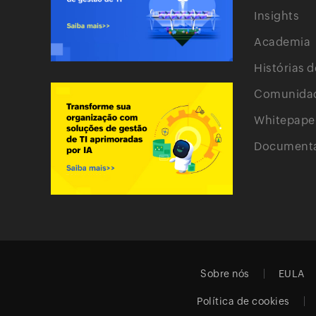
Insights
Academia
Histórias d
Comunida
Whitepape
Documenta
Sobre nós
EULA
Política de cookies