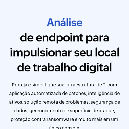
A
u
a
t
m
o
t
e
i
l
i
s
de endpoint para
impulsionar seu local
de trabalho digital
Proteja e simplifique sua infraestrutura de TI com
aplicação automatizada de patches, inteligência de
ativos, solução remota de problemas, segurança de
dados, gerenciamento de superfície de ataque,
proteção contra ransomware e muito mais em um
único console.