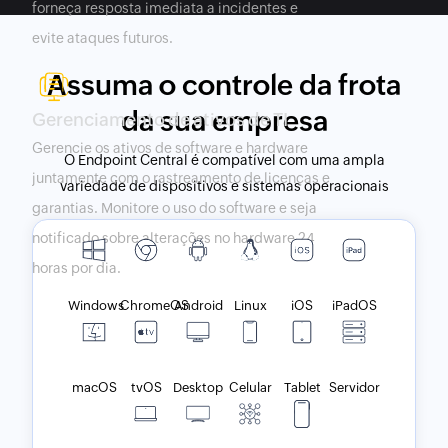
forneça resposta imediata a incidentes e
evite ataques futuros.
Assuma o controle da frota
Saiba mais sobre o assunto
da sua empresa
Gerenciamento de ativos de TI
Gerencie os ativos de software e hardware
O Endpoint Central é compatível com uma ampla
juntamente com o rastreamento de licenças e
variedade de dispositivos e sistemas operacionais
garantias. Monitore o uso do software e seja
notificado sobre alterações no hardware 24
horas por dia.
Windows
ChromeOS
Android
Linux
iOS
iPadOS
macOS
tvOS
Desktop
Celular
Tablet
Servidor