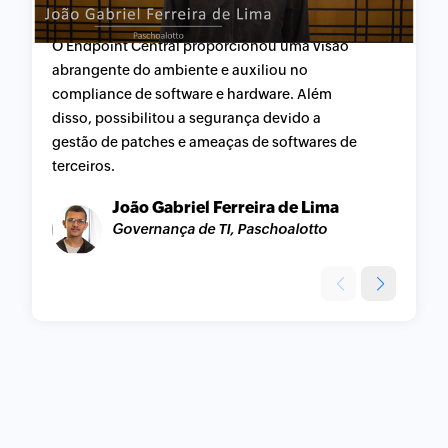
G
O Endpoint Central proporcionou uma visão
v
abrangente do ambiente e auxiliou no
a
compliance de software e hardware. Além
d
disso, possibilitou a segurança devido a
a
gestão de patches e ameaças de softwares de
d
terceiros.
João Gabriel Ferreira de Lima
Governança de TI, Paschoalotto