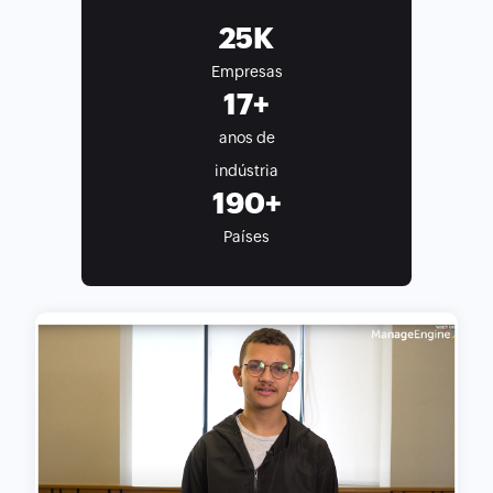
K
Empresas
+
anos de
indústria
+
Países