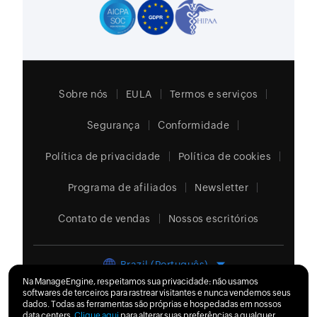
Sobre nós
EULA
Termos e serviços
Segurança
Conformidade
Política de privacidade
Política de cookies
Programa de afiliados
Newsletter
Contato de vendas
Nossos escritórios
Brazil (Português)
Na ManageEngine, respeitamos sua privacidade: não usamos
softwares de terceiros para rastrear visitantes e nunca vendemos seus
© 2026
Zoho Corporation Pvt. Ltd.
Todos os direitos
dados. Todas as ferramentas são próprias e hospedadas em nossos
reservados.
data centers.
Clique aqui
para alterar suas preferências a qualquer