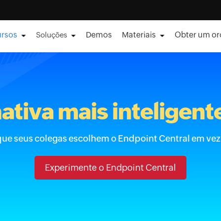
ursos
Demos
Materiais
Obter um o
Soluções
ativa mais inteligen
 que seus colegas escolhem o Endpoint Central em ve
Experimente o Endpoint Central