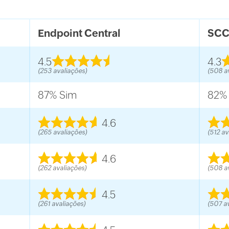
Endpoint Central
SC
4.5
4.3
(253 avaliações)
(508 a
87% Sim
82%
4.6
(265 avaliações)
(512 av
4.6
(262 avaliações)
(508 a
4.5
(261 avaliações)
(507 a