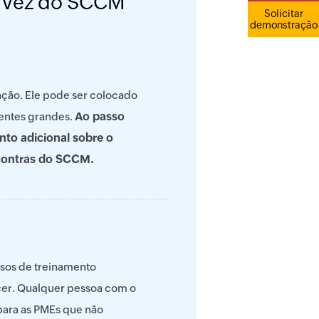
m vez do SCCM
Solicitar
demonstração
nção. Ele pode ser colocado
Ao passo
entes grandes.
to adicional sobre o
 contras do SCCM.
rsos de treinamento
ecer. Qualquer pessoa com o
para as PMEs que não