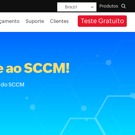
Produtos
Brazil
Teste Gratuito
rçamento
Suporte
Clientes
te ao SCCM!
z do SCCM