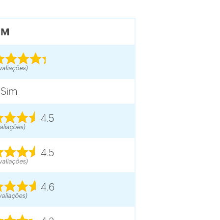
CM
valiações)
 Sim
4.5
aliações)
4.5
valiações)
4.6
valiações)