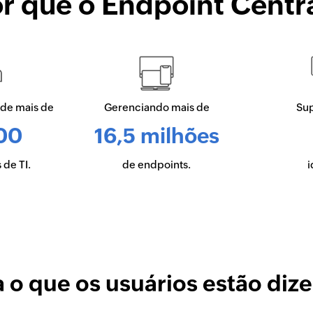
r que o Endpoint Centr
 de mais de
Gerenciando mais de
Sup
00
16,5 milhões
 de TI.
de endpoints.
i
a o que os usuários estão diz
Gartner Peer Insights 2022