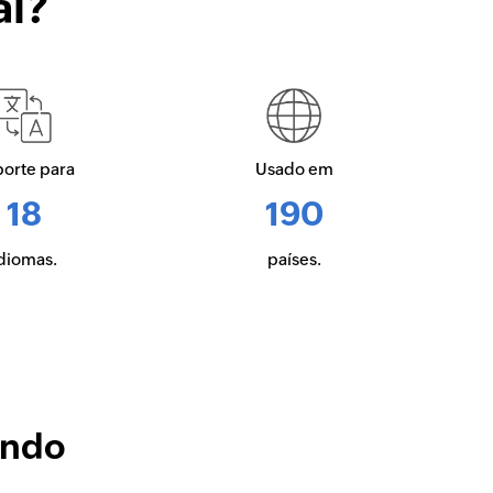
al?
orte para
Usado em
18
190
diomas.
países.
endo