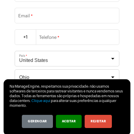
Email
*
+1
Telefone
*
País
*
Na ManageEngine, respeitamos sua privacidade: não usamos
softwares de terceiros para rastrear visitantes e nunca vendemos seus
Clicando em 'Download', você concorda em processar seus
dados. Todas as ferramentas são próprias e hospedadas em nossos
dados pessoais de acordo com a
Política de Privacidade
.
data centers.
Clique aqui
para alterar suas preferências a qualquer
momento.
GERENCIAR
ACEITAR
REJEITAR