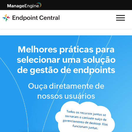
Melhores práticas para
selecionar uma
solução
de gestão de endpoints
Ouça diretamente de
nossos usuários