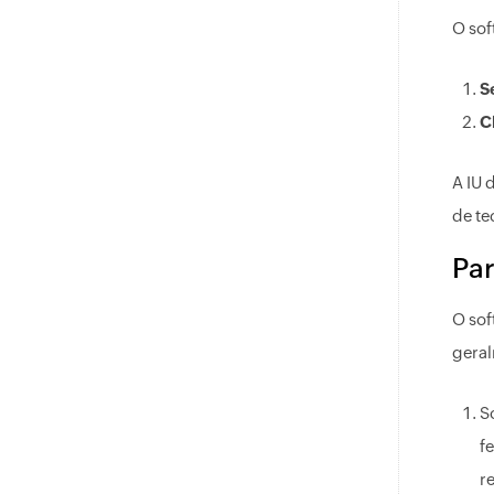
O sof
S
C
A IU 
de te
Par
O sof
geral
S
f
r