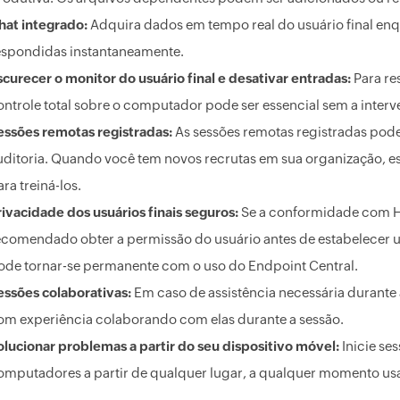
hat integrado:
Adquira dados em tempo real do usuário final en
espondidas instantaneamente.
scurecer o monitor do usuário final e desativar entradas:
Para re
ontrole total sobre o computador pode ser essencial sem a interv
essões remotas registradas:
As sessões remotas registradas podem
uditoria. Quando você tem novos recrutas em sua organização, es
ra treiná-los.
rivacidade dos usuários finais seguros:
Se a conformidade com HI
ecomendado obter a permissão do usuário antes de estabelecer 
ode tornar-se permanente com o uso do Endpoint Central.
essões colaborativas:
Em caso de assistência necessária durante
om experiência colaborando com elas durante a sessão.
olucionar problemas a partir do seu dispositivo móvel:
Inicie se
omputadores a partir de qualquer lugar, a qualquer momento us