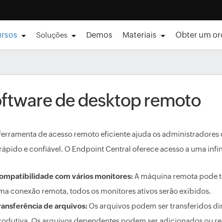
ursos
Demos
Materiais
Obter um o
Soluções
ftware de desktop remoto
erramenta de acesso remoto eficiente ajuda os administradores 
rápido e confiável. O Endpoint Central oferece acesso a uma inf
ompatibilidade com vários monitores:
A máquina remota pode te
ma conexão remota, todos os monitores ativos serão exibidos.
ransferência de arquivos:
Os arquivos podem ser transferidos d
rodutiva. Os arquivos dependentes podem ser adicionados ou r