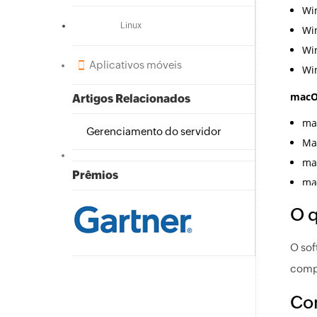
Linux
Aplicativos móveis
Artigos Relacionados
Gerenciamento do servidor
Prêmios
O q
O sof
compu
Co