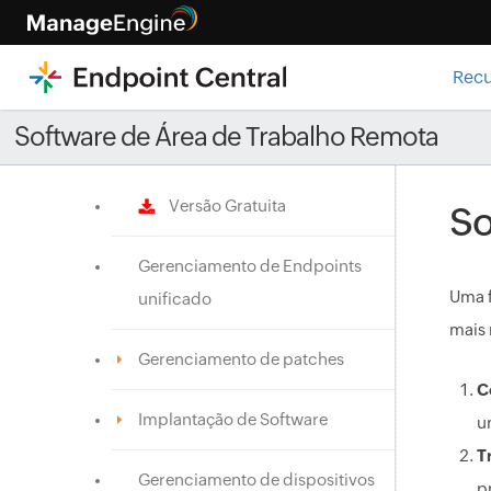
Rec
Software de Área de Trabalho Remota
Versão Gratuita
So
Gerenciamento de Endpoints
Uma f
unificado
mais 
Gerenciamento de patches
C
Implantação de Software
u
T
Gerenciamento de dispositivos
p