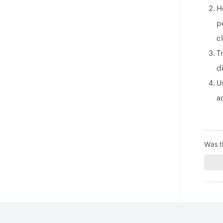
H
p
cl
T
d
U
a
Was th