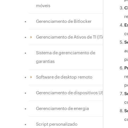
móveis
C
r
Gerenciamento de Bitlocker
E
c
Gerenciamento de Ativos de TI (ITAM)
S
a
Sistema de gerenciamento de
pa
garantias
P
r
Software de desktop remoto
p
Gerenciamento de dispositivos USB
S
c
Gerenciamento de energia
S
c
Script personalizado