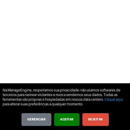
Na ManageEngine, respeitamos sua privacidade: não usamos softwares de
terceiros para rastrear visitantes e nunca vendemos seus dados. Todas as
ferramentas são próprias e hospedadas em nossos data centers.
Clique aqui
para alterar suas preferências a qualquer momento.
GERENCIAR
ACEITAR
REJEITAR