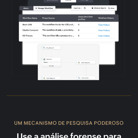
UM MECANISMO DE PESQUISA PODEROSO
Use a análise forense para