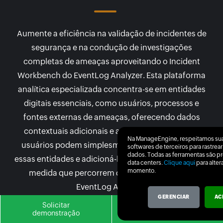
Aumente a eficiência na validação de incidentes de
segurança e na condução de investigações
completas de ameaças aproveitando o Incident
Workbench do EventLog Analyzer. Esta plataforma
analítica especializada concentra-se em entidades
digitais essenciais, como usuários, processos e
fontes externas de ameaças, oferecendo dados
contextuais adicionais e avaliação de riscos. Os
Na ManageEngine, respeitamos sua
usuários podem simplesmente apontar e sondar
softwares de terceiros para rastre
dados. Todas as ferramentas são 
essas entidades e adicioná-las ao console analítico à
data centers.
Clique aqui
para alter
momento.
medida que percorrem diferentes painéis do
EventLog Analyzer.
GERENCIAR
AC
Solicitar
Obter
O Incident Workbench incorpora as seguintes
demonstração
cotação