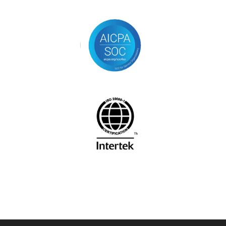
ADAudit Plus simplifica a auditoria de
arquivos no Crunch
Acelere a transformação digital e reduza os
riscos de segurança cibernética
1
2
3