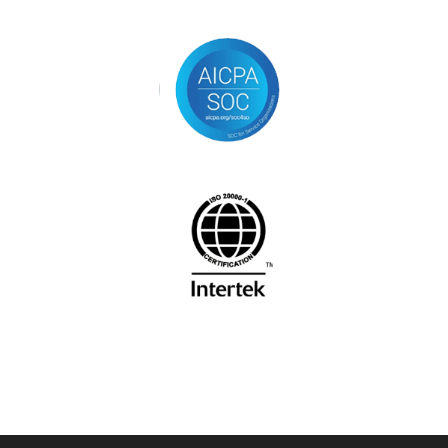
ADAudit Plus simplifica a auditoria de
arquivos no Crunch
Acelere a transformação digital e reduza os
riscos de segurança cibernética
1
2
3