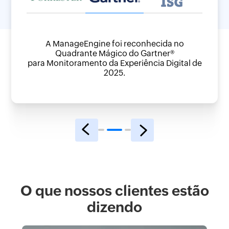
a na
A ManageEngine foi reconhecida no
A Ma
Quadrante Mágico do Gartner®
cape,
Pr
para Monitoramento da Experiência Digital de
Publi
2025.
O que nossos clientes estão
dizendo