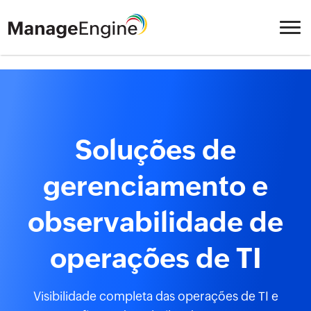
Soluções de
gerenciamento e
observabilidade de
operações de TI
Visibilidade completa das operações de TI e