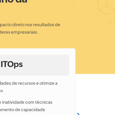
acto direto nos resultados de
íderes empresariais.
ITOps
dades de recursos e otimize a
Visibil
so
infraes
 inatividade com técnicas
Identif
jamento de capacidade
Garanta