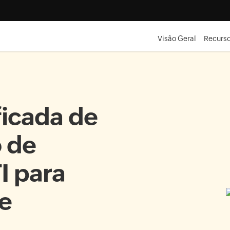
Visão Geral
Recurs
ficada de
 de
I para
e