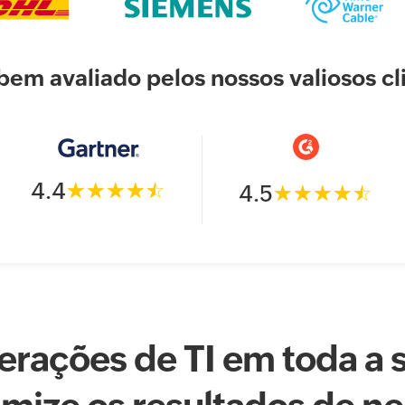
bem avaliado pelos nossos valiosos cl
4.4
4.5
erações de TI em toda a s