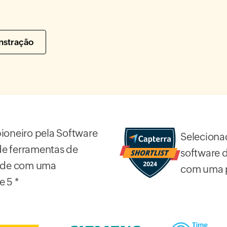
nstração
oneiro pela Software
Seleciona
de ferramentas de
software 
ede com uma
com uma p
e 5 *