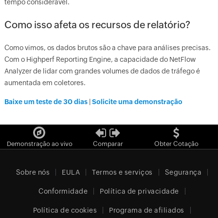
tempo considerável.
Como isso afeta os recursos de relatório?
Como vimos, os dados brutos são a chave para análises precisas.
Com o Highperf Reporting Engine, a capacidade do NetFlow
Analyzer de lidar com grandes volumes de dados de tráfego é
aumentada em coletores.
Baixe um teste de 30 dias
|
Solicite uma demonstração
Demonstração ao vivo
Comparar
Obter Cotação
Sobre nós
EULA
Termos e serviços
Segurança
Conformidade
Política de privacidade
Política de cookies
Programa de afiliados