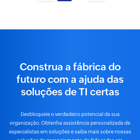
Construa a fábrica do
Gigante da fabricação de cimento
futuro com a ajuda das
economiza 4.167 horas de trabalho por mês
com o ManageEngine
soluções de TI certas
Desbloqueie o verdadeiro potencial da sua
organização. Obtenha assistência personalizada de
Kubota Canada facilita a carga de
especialistas em soluções e saiba mais sobre nossas
trabalho de sua equipe de TI usando