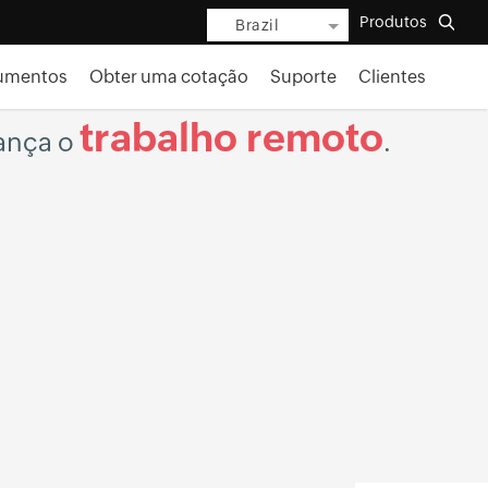
Produtos
Brazil
umentos
Obter uma cotação
Suporte
Clientes
trabalho remoto
ança o
.