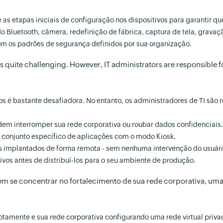
e as etapas iniciais de configuração nos dispositivos para garantir 
Bluetooth, câmera, redefinição de fábrica, captura de tela, gravação
om os padrões de segurança definidos por sua organização.
s quite challenging. However, IT administrators are responsible 
 é bastante desafiadora. No entanto, os administradores de TI são re
dem interromper sua rede corporativa ou roubar dados confidenciais.
m conjunto específico de aplicações com o modo Kiosk.
vos implantados de forma remota - sem nenhuma intervenção do usuári
vos antes de distribuí-los para o seu ambiente de produção.
m se concentrar no fortalecimento de sua rede corporativa, uma 
amente e sua rede corporativa configurando uma rede virtual privad