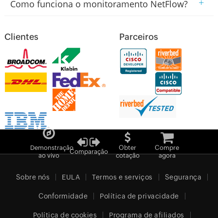
+
Como funciona o monitoramento NetFlow?
Clientes
Parceiros
Demonstração
Obter
Compre
Comparação
ao vivo
cotação
agora
Sobre nós
EULA
Termos e serviços
Segurança
Conformidade
Política de privacidade
Política de cookies
Programa de afiliados