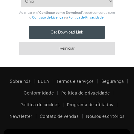
Ao clicar em
'Continuar com o Download'
, você concorda com
o
Contrato de Licença
e a
Política de Privacidade
.
Sobre nós
EULA
Termos e serviços
Segurança
Conformidade
Política de privacidade
Política de cookies
Programa de afiliados
Newsletter
Contato de vendas
Nossos escritórios