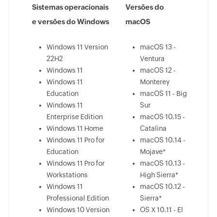
Sistemas operacionais
Versões do
e versões do Windows
macOS
Windows 11 Version
macOS 13 -
22H2
Ventura
Windows 11
macOS 12 -
Windows 11
Monterey
Education
macOS 11 - Big
Windows 11
Sur
Enterprise Edition
macOS 10.15 -
Windows 11 Home
Catalina
Windows 11 Pro for
macOS 10.14 -
Education
Mojave*
Windows 11 Pro for
macOS 10.13 -
Workstations
High Sierra*
Windows 11
macOS 10.12 -
Professional Edition
Sierra*
Windows 10 Version
OS X 10.11 - El