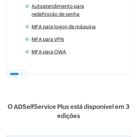
Autoatendimento para
redefinição de senha
NIST
MFA para logon de máquina
NIS2 Dir
MFA para VPN
GDPR
MFA para OWA
Essentia
O ADSelfService Plus está disponível em 3
edições