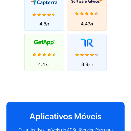
4.5
4.47
/5
/5
4.47
8.9
/5
/10
Aplicativos Móveis
Os aplicativos móveis do ADSelfService Plus para