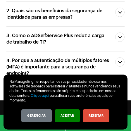
2. Quais são os benefícios da segurança de
identidade para as empresas?
3. Como o ADSelfService Plus reduz a carga
de trabalho de TI?
4. Por que a autenticação de múltiplos fatores
(MFA) é importante para a segurança de
endpoint?
Na ManageEngine, respeitamos sua privacidade: não usamos
softwares de terceiros para rastrear visitantes e nunca vendemos seus
dados. Todas as ferramentas são próprias e hospedadas em nossos
data centers.
Clique aqui
para alterar suas preferências a qualquer
momento.
Sobre nós
EULA
Termos e serviços
Segurança
GERENCIAR
ACEITAR
REJEITAR
Solicitar
Obter
demonstração
cotação
Conformidade
Política de privacidade