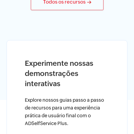
Todos os recursos
Experimente nossas
Simplif
demonstrações
confor
interativas
ADSelf
Explore nossos guias passo a passo
As capacid
de recursos para uma experiência
identidade
prática de usuário final com o
ajudam sua
ADSelfService Plus.
requisitos
de várias 