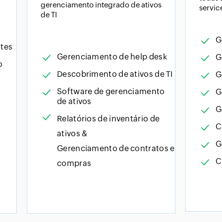
gerenciamento integrado de ativos
servic
de TI
G
tes
Gerenciamento de help desk
G
o
Descobrimento de ativos de TI
G
Software de gerenciamento
G
de ativos
G
Relatórios de inventário de
C
ativos &
G
Gerenciamento de contratos e
C
compras