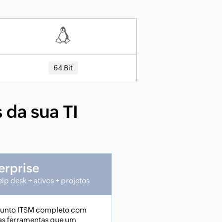
64 Bit
 da sua TI
erprise
elp desk + ativos + projetos
junto ITSM completo com
as ferramentas que um