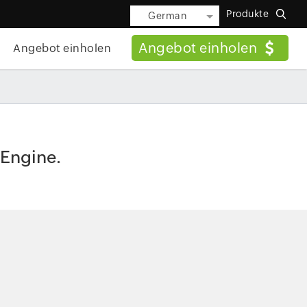
Produkte
German
Angebot einholen
Angebot einholen
eEngine.