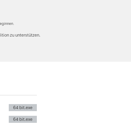
beginnen.
tion zu unterstützen.
64 bit.exe
64 bit.exe