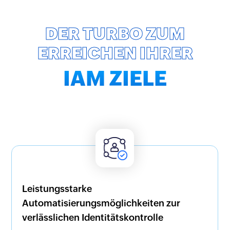
DER TURBO ZUM
ERREICHEN IHRER
IAM
ZIELE
KI-gestützte Analysen
Setzen Sie verhaltensbasierte Analysen und
detaillierte Auditberichte zum Erlangen
wichtiger Einblicke und zum Erkennen,
Abwenden und Bekämpfen gefährlicher
Cyberangriffe ein. Lassen Sie sich mit E-Mail-
Alarmierungen in Echtzeit über verdächtige
Leistungsstarke
Aktivitäten informieren.
Automatisierungsmöglichkeiten zur
verlässlichen Identitätskontrolle