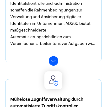
Identitätskontrolle und -administration
schaffen die Rahmenbedingungen zur
Verwaltung und Absicherung digitaler
Identitäten im Unternehmen. AD360 bietet
Genehmigungsworkflow
maßgeschneiderte
Behalten Sie bei Helpdesk-Anfragen und
Automatisierungsrichtlinien zum
Administratoraktivitäten alle Fäden im Griff,
Vereinfachen arbeitsintensiver Aufgaben wie
nutzen Sie mehrstufige
Benutzerbereitstellung,
Genehmigungsworkflows und
Kennwortrücksetzung,
bedingungsbasierte Regeln zur Abwendung
Gruppenmitgliedschaftsveränderung und
nicht autorisierter IT-Veränderungen im
mehr – alles ohne manuellen Eingriff. AD360
Unternehmen.
unterstützt auch beim Erzwingen der Kontrolle
über administrative Aktivitäten: durch
Implementieren genehmigungsbasierter
Workflows zur fehlerfreien
Mühelose Zugriffsverwaltung durch
Identitätsverwaltung. Ein wesentlicher
automatisierte Zugriffskontrollen