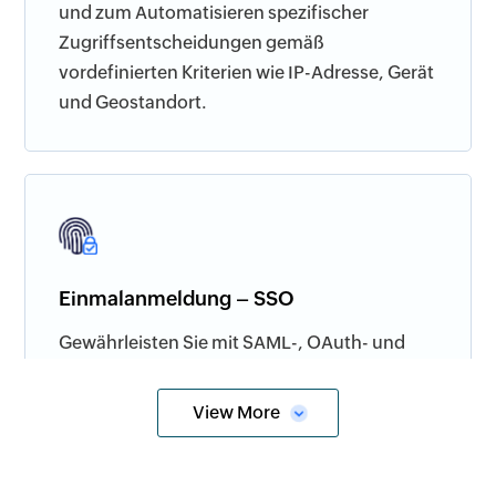
und zum Automatisieren spezifischer
Zugriffsentscheidungen gemäß
vordefinierten Kriterien wie IP-Adresse, Gerät
und Geostandort.
Einmalanmeldung – SSO
Gewährleisten Sie mit SAML-, OAuth- und
OpenID-Connect-gestützter
Einmalanmeldung sicheren Ein-Klick-Zugriff
View More
auf Firmenanwendungen, ermöglichen Sie
Benutzern, ihre Anwendungen über ein
einziges Dashboard abzurufen.