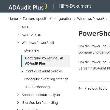
File integrity monitoring
Hilfe-Dokument
Removable storage
Home
Feature-specific Configuration
Windows PowerShel
ADFS
AD CS
PowerShel
Azure AD DS
Windows PowerShell
Um die PowerShell-P
Overview
Domäne und den DC 
Configure PowerShell in
Um die PowerShell-
ADAudit Plus
Server in ADAudit P
Configure audit policies
Configure event log settings
Troubleshooting
Previous Topic
Account lockout analyzer
User Session Recording