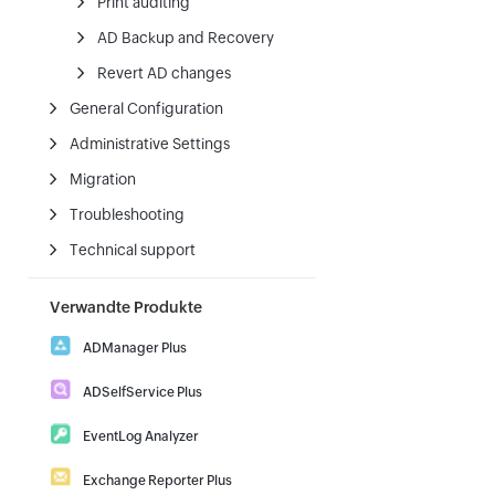
Print auditing
AD Backup and Recovery
Revert AD changes
General Configuration
Administrative Settings
Migration
Troubleshooting
Technical support
Verwandte Produkte
ADManager Plus
Active Directory Management &
ADSelfService Plus
Reporting
Self-Service Password Management
|
Download
Demo
EventLog Analyzer
|
Download
Demo
Real-time Log Analysis & Reporting
Exchange Reporter Plus
|
Download
Demo