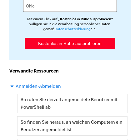
If ($All) {                                                                          
$comp=Get-ADComputer -Filter * -
Properties operatingsystem                                                                          
Mit einem Klick auf
„Kostenlos in Ruhe ausprobieren“
$count=$comp.count                                                                          
willigen Sie in die Verarbeitung persönlicher Daten
gemäß
Datenschutzerklärung
ein.
If ($count -gt 20) {                                                                          
Write-Warning "Search $count computers. 
This may take some time ... About 4 
seconds for each computer ..."                                                                          
}                                                                          
foreach ($u in $comp) {                                                                          
Verwandte Ressourcen
Invoke-Command -ComputerName $u.Name -
ScriptBlock {quser} | Select-Object -Skip 
Anmelden-Abmelden
1 | ForEach-Object {                                                                          
$a=$_.trim() -replace '\s+',' ' -replace 
So rufen Sie derzeit angemeldete Benutzer mit
'>','' -split '\s'                                                                          
PowerShell ab
If ($a[2] -like '*Disc*') {                                                                          
$array= ([ordered]@{                                     
So finden Sie heraus, an welchen Computern ein
'User' = $a[0]                                     
Benutzer angemeldet ist
'Computer' = $u.Name                                     