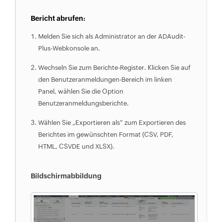
'Date' = $b[4]                                     
'Time' = $b[5..6] -join ' '                                     
Bericht abrufen:
})                                     
Melden Sie sich als Administrator an der ADAudit-
$result+=New-Object -TypeName 
Plus-Webkonsole an.
PSCustomObject -Property $array                                     
}                                     
Wechseln Sie zum Berichte-Register. Klicken Sie auf
else {                                     
den Benutzeranmeldungen-Bereich im linken
$array= ([ordered]@{                                     
Panel, wählen Sie die Option
'User' = $b[0]                                     
Benutzeranmeldungsberichte.
'Computer' = $Computer                                     
'Date' = $b[5]                                     
Wählen Sie „Exportieren als“ zum Exportieren des
'Time' = $b[6..7] -join ' '                                     
Berichtes im gewünschten Format (CSV, PDF,
})                                                                          
HTML, CSVDE und XLSX).
$result+=New-Object -TypeName 
PSCustomObject -Property $array                                                                          
Bildschirmabbildung
}                                     }                                     
}                                                                          
If ($OU) {                                                                          
$comp=Get-ADComputer -Filter * -