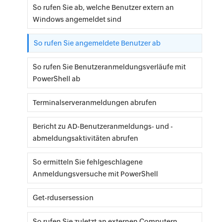
'Date' = $a[4]                                     
So rufen Sie ab, welche Benutzer extern an
'Time' = $a[5..6] -join ' '                                     
Windows angemeldet sind
})                                                                          
$result+=New-Object -TypeName 
So rufen Sie angemeldete Benutzer ab
PSCustomObject -Property $array                                                                          
}                                                                          
So rufen Sie Benutzeranmeldungsverläufe mit
else {                                                                          
PowerShell ab
$array= ([ordered]@{                                     
'User' = $a[0]                                     
Terminalserveranmeldungen abrufen
'Computer' = $u.Name                                     
'Date' = $a[5]                                     
Bericht zu AD-Benutzeranmeldungs- und -
'Time' = $a[6..7] -join ' '                                     
abmeldungsaktivitäten abrufen
})                                                                          
$result+=New-Object -TypeName 
So ermitteln Sie fehlgeschlagene
PSCustomObject -Property $array                                                                          
Anmeldungsversuche mit PowerShell
}                                                                          
}                                                                          
Get-rdusersession
}                                     }                                     
Write-Output $result                                     
So rufen Sie zuletzt an externen Computern