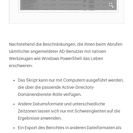
SearchBase "$OU" -Properties 
operatingsystem                                                                          
$count=$comp.count                                                                          
If ($count -gt 20) {                                                                          
Write-Warning "Search $count computers. 
This may take some time ... About 4 
Nachstehend die Beschränkungen, die Ihnen beim Abrufen
seconds for each computer"                                                                          
sämtlicher angemeldeter AD-Benutzer mit nativen
}                                                                          
Werkzeugen wie Windows PowerShell das Leben
foreach ($u in $comp) {                                                                          
erschweren:
Invoke-Command -ComputerName $u.Name -
ScriptBlock {quser} | Select-Object -Skip 
Das Skript kann nur mit Computern ausgeführt werden,
1 | ForEach-Object {                                                                          
die über die passende Active-Directory-
$a=$_.trim() -replace '\s+',' ' -replace 
Domänendienste-Rolle verfügen.
'>','' -split '\s'                                                                          
Andere Datumsformate und unterschiedliche
If ($a[2] -like '*Disc*') {                                                                          
Zeitzonen lassen sich nur mit Schwierigkeiten auf die
$array= ([ordered]@{                                     
Ergebnisse anwenden.
'User' = $a[0]                                     
'Computer' = $u.Name                                     
Ein Export des Berichtes in anderen Dateiformaten als
'Date' = $a[4]                                     