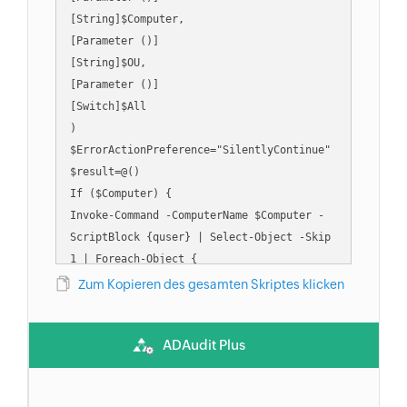
[String]$Computer,                                     
[Parameter ()]                                     
[String]$OU,                                     
[Parameter ()]                                     
[Switch]$All                                     
)                                     
$ErrorActionPreference="SilentlyContinue"                                     
$result=@()                                     
If ($Computer) {                                     
Invoke-Command -ComputerName $Computer -
ScriptBlock {quser} | Select-Object -Skip 
1 | Foreach-Object {                                     
$b=$_.trim() -replace '\s+',' ' -replace 
Zum Kopieren des gesamten Skriptes klicken
'>','' -split '\s'                                                                          
If ($b[2] -like 'Disc*') {                                                                          
ADAudit Plus
$array= ([ordered]@{                                     
'User' = $b[0]                                     
'Computer' = $Computer                                     