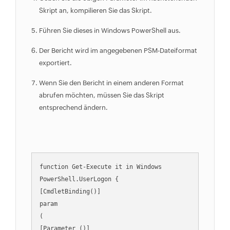
Skript an, kompilieren Sie das Skript.
Führen Sie dieses in Windows PowerShell aus.
Der Bericht wird im angegebenen PSM-Dateiformat
exportiert.
Wenn Sie den Bericht in einem anderen Format
abrufen möchten, müssen Sie das Skript
entsprechend ändern.
function Get-Execute it in Windows 
PowerShell.UserLogon {                                     
[CmdletBinding()]                                     
param                                     
(                                     
[Parameter ()]                                     