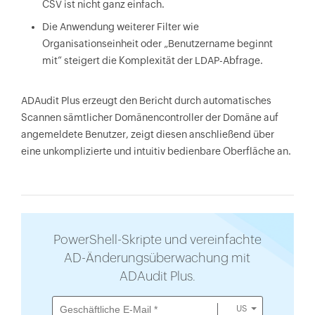
CSV ist nicht ganz einfach.
'Time' = $a[5..6] -join ' '                                     
Die Anwendung weiterer Filter wie
})                                                                          
Organisationseinheit oder „Benutzername beginnt
$result+=New-Object -TypeName 
mit“ steigert die Komplexität der LDAP-Abfrage.
PSCustomObject -Property $array                                     
}                                                                          
else {                                                                          
ADAudit Plus erzeugt den Bericht durch automatisches
$array= ([ordered]@{                                     
Scannen sämtlicher Domänencontroller der Domäne auf
'User' = $a[0]                                     
angemeldete Benutzer, zeigt diesen anschließend über
'Computer' = $u.Name                                     
eine unkomplizierte und intuitiv bedienbare Oberfläche an.
'Date' = $a[5]                                     
'Time' = $a[6..7] -join ' '                                     
})                                                                          
$result+=New-Object -TypeName 
PSCustomObject -Property $array                                     
PowerShell-Skripte und vereinfachte
}                                                                          
AD-Änderungsüberwachung mit
}                                                                          
ADAudit Plus.
}                                                                          
}                                                                          
US