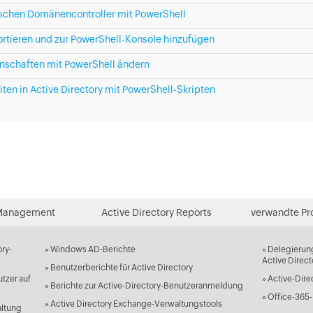
ischen Domänencontroller mit PowerShell
tieren und zur PowerShell-Konsole hinzufügen
schaften mit PowerShell ändern
ten in Active Directory mit PowerShell-Skripten
Management
Active Directory Reports
verwandte Pr
ory-
»
Windows AD-Berichte
»
Delegierun
Active Direct
»
Benutzerberichte für Active Directory
tzer auf
»
Active-Dire
»
Berichte zur Active-Directory-Benutzeranmeldung
»
Office-365-
»
Active Directory Exchange-Verwaltungstools
altung