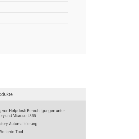
odukte
g von Helpdesk-Berechtigungen unter
ory und Microsoft 365
ctory-Automatisierung
Berichte-Tool