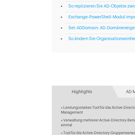
So replizieren Sie AD-Objekte zw
Exchange-PowerShell-Modul impor
Set-ADDomain: AD-Domäneneigen
So ändern Sie Organisationseinhei
Highlights
AD 
»
Leistungsstarkes Tool für das Active-Direct
Management
»
Verwaltung mehrerer Active-Directory-Benu
einmal
»
Tool für die Active-Directory-Gruppenverw