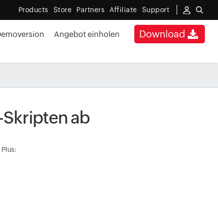
Products
Store
Partners
Affiliate
Support
Download
Demoversion
Angebot einholen
-Skripten ab
Plus: