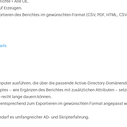
ichte > Alle OE.
uf Erzeugen.
portieren des Berichtes im gewünschten Format (CSV, PDF, HTML, CS
mputer ausführen, die über die passende Active-Directory-Domänendi
tes – wie Ergänzen des Berichtes mit zusätzlichen Attributen – se
e recht lange dauern können.
 entsprechend zum Exportieren im gewünschten Format angepasst we
bedarf es umfangreicher AD- und Skripterfahrung.