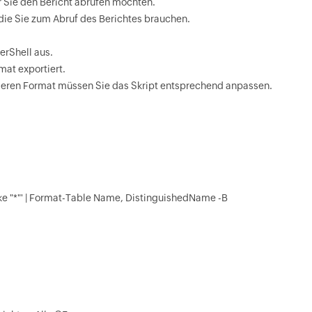
r Sie den Bericht abrufen möchten.
, die Sie zum Abruf des Berichtes brauchen.
erShell aus.
at exportiert.
deren Format müssen Sie das Skript entsprechend anpassen.
ke "*"' | Format-Table Name, DistinguishedName -B