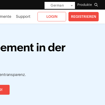
Produkte
German
umente
Support
LOGIN
REGISTRIEREN
ement in der
tentransparenz.
D!