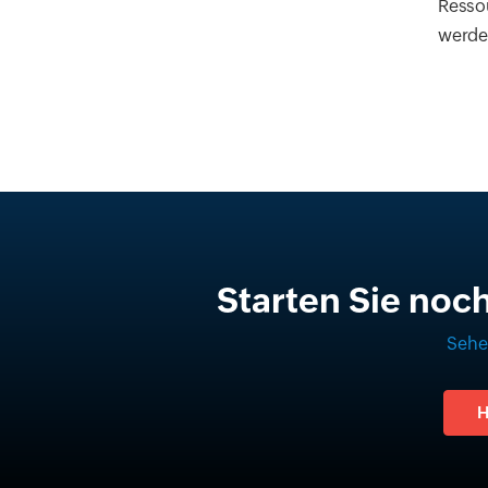
Resso
werde
Starten Sie noc
Sehe
H