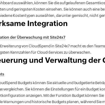
shboard auswählen, können Sie die aufgelaufenen Gesamtko
en und geringsten Kosten einsehen. Sie können auch eine be
iedene Kostentypen auswählen, darunter gemischt, nicht gem
rksame Integration
ration der Überwachung mit Site24x7
I-Erweiterung von CloudSpend in Site24x7 macht es den Teams
igsten Kennzahlen für Cloud-Services zu überwachen.
euerung und Verwaltung der 
ts
oudSpend Budgets können Sie aktuelle und budgetierte Beträ
e vergleichen. Sie können die Einstellungen für ein Budget kon
konfiguration anzeigen. Mit der Funktion Budget können Sie
le Warnungen und historische Budgets planen, während Sie mit