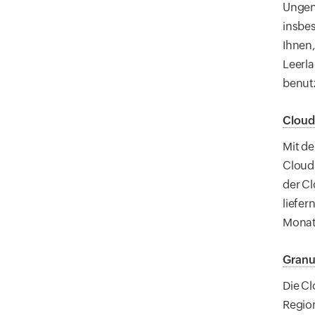
Ungen
insbe
Ihnen,
Leerl
benutz
Cloud
Mit d
Cloud
der Cl
liefe
Monat
Granu
Die Cl
Regio