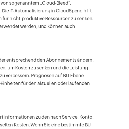
e von sogenanntem „Cloud-Bleed“,
Die IT-Automatisierung in CloudSpend hilft
n für nicht-produktive Ressourcen zu senken.
 verwendet werden, und können auch
oder entsprechend den Abonnements ändern.
n, um Kosten zu senken und die Leistung
s zu verbessern. Prognosen auf BU-Ebene
inheiten für den aktuellen oder laufenden
t Informationen zu den nach Service, Konto,
selten Kosten. Wenn Sie eine bestimmte BU