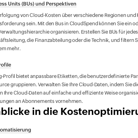
ess Units (BUs) und Perspektiven
erfolgung von Cloud-Kosten über verschiedene Regionen und 
forderung sein. Mit den Bus in CloudSpend können Sie ein od
Verwaltungshierarchie organisieren. Erstellen Sie BUs für jedes
ftsleitung, die Finanzabteilung oder die Technik, und filtern
em mehr.
ofile
g-Profil bietet anpassbare Etiketten, die benutzerdefinierte 
rce gruppieren. Verwalten Sie Ihre Cloud-Daten, indem Sie die
 Ihre Cloud-Daten auf einfache und effiziente Weise organisi
ungen an Abonnements vornehmen.
nblicke in die Kostenoptimie
tomatisierung