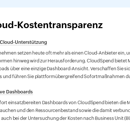
oud-Kostentransparenz
-Cloud-Unterstützung
ehmen setzen heute oft mehr als einen Cloud-Anbieter ein, 
ormen hinweg wird zur Herausforderung. CloudSpend bietet M
ads über eine einzige Dashboard-Ansicht. Verschaffen Sie si
s und führen Sie plattformübergreifend Sofortmaßnahmen d
tive Dashboards
fort einsatzbereiten Dashboards von CloudSpend bieten die Mög
tauchen und den Ressourcenbestand sowie die damit verbund
 auch bei der Untersuchung der Kosten nach Business Unit (B