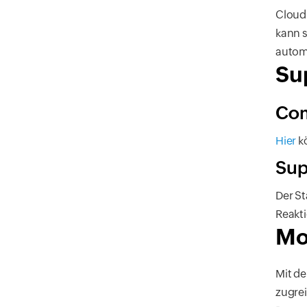
CloudS
kann s
automa
Su
Co
Hier
k
Sup
Der St
Reakti
Mo
Mit de
zugre