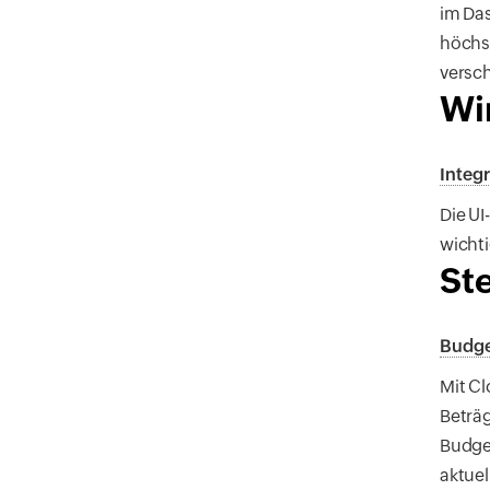
im Da
höchst
versch
Wi
Integ
Die U
wicht
St
Budge
Mit Cl
Beträg
Budget
aktuel