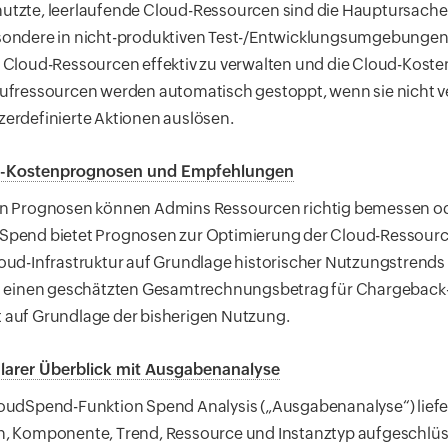
utzte, leerlaufende Cloud-Ressourcen sind die Hauptursach
sondere in nicht-produktiven Test-/Entwicklungsumgebungen. 
 Cloud-Ressourcen effektiv zu verwalten und die Cloud-Koste
aufressourcen werden automatisch gestoppt, wenn sie nicht
erdefinierte Aktionen auslösen.
-Kostenprognosen und Empfehlungen
en Prognosen können Admins Ressourcen richtig bemessen 
Spend bietet Prognosen zur Optimierung der Cloud-Ressource
oud-Infrastruktur auf Grundlage historischer Nutzungstrend
rn einen geschätzten Gesamtrechnungsbetrag für Chargeback-E
 auf Grundlage der bisherigen Nutzung.
larer Überblick mit Ausgabenanalyse
oudSpend-Funktion Spend Analysis („Ausgabenanalyse“) liefer
n, Komponente, Trend, Ressource und Instanztyp aufgeschlüs