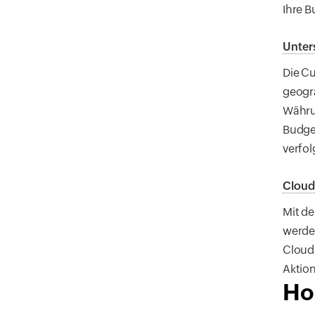
Ihre B
Unter
Die C
geogr
Währu
Budge
verfol
Cloud
Mit de
werden
Cloud
Aktio
Ho