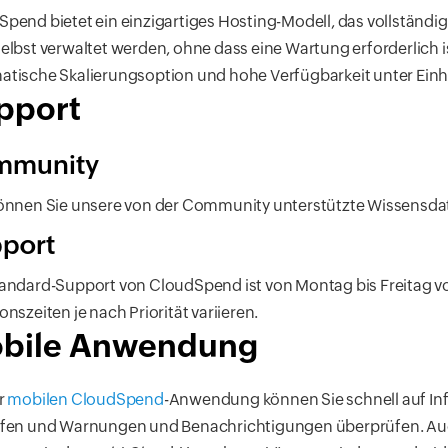
pend bietet ein einzigartiges Hosting-Modell, das vollstän
elbst verwaltet werden, ohne dass eine Wartung erforderlich 
tische Skalierungsoption und hohe Verfügbarkeit unter Einha
pport
mmunity
önnen Sie unsere von der Community unterstützte Wissensda
port
andard-Support von CloudSpend ist von Montag bis Freitag von
onszeiten je nach Priorität variieren.
bile Anwendung
r
mobilen CloudSpend
-Anwendung können Sie schnell auf Inf
ifen und Warnungen und Benachrichtigungen überprüfen. Au