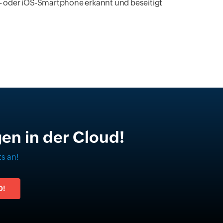
 oder iOS-Smartphone erkannt und beseitigt
en in der Cloud!
s an!
D!