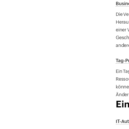
Busin
Die V
Heraus
einer 
Geschä
ander
Tag-Pr
Ein Ta
Ressou
können
Änder
Ei
IT-Au