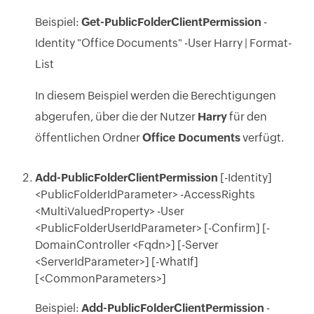
Beispiel:
Get-PublicFolderClientPermission
-
Identity "Office Documents" -User Harry | Format-
List
In diesem Beispiel werden die Berechtigungen
abgerufen, über die der Nutzer
Harry
für den
öffentlichen Ordner
Office Documents
verfügt.
Add-PublicFolderClientPermission
[-Identity]
<PublicFolderIdParameter> -AccessRights
<MultiValuedProperty> -User
<PublicFolderUserIdParameter> [-Confirm] [-
DomainController <Fqdn>] [-Server
<ServerIdParameter>] [-WhatIf]
[<CommonParameters>]
Beispiel:
Add-PublicFolderClientPermission
-