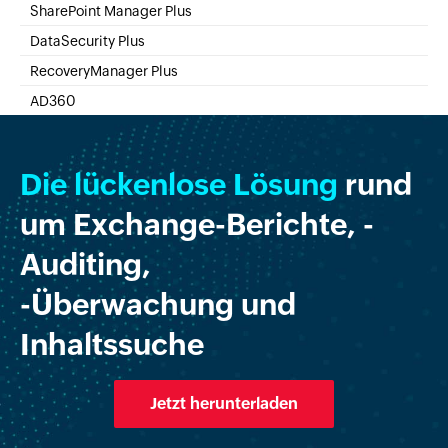
Real-time Log Analysis & Reporting
SharePoint Manager Plus
SharePoint Online Management
DataSecurity Plus
File server auditing & data discovery
RecoveryManager Plus
Enterprise backup and recovery tool
AD360
Integrated Identity & Access Management
Die lückenlose Lösung
rund
um Exchange-Berichte, -
Auditing,
-Überwachung und
Inhaltssuche
Jetzt herunterladen