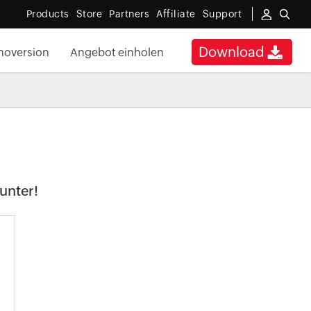
Products
Store
Partners
Affiliate
Support
Download
oversion
Angebot einholen
unter!