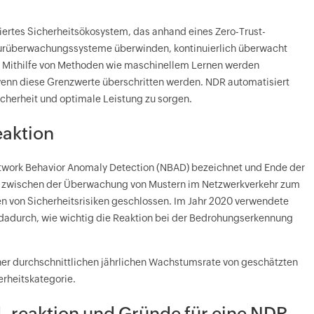
griertes Sicherheitsökosystem, das anhand eines Zero-Trust-
aturüberwachungssysteme überwinden, kontinuierlich überwacht
. Mithilfe von Methoden wie maschinellem Lernen werden
nn diese Grenzwerte überschritten werden. NDR automatisiert
icherheit und optimale Leistung zu sorgen.
eaktion
Network Behavior Anomaly Detection (NBAD) bezeichnet und Ende der
cke zwischen der Überwachung von Mustern im Netzwerkverkehr zum
 von Sicherheitsrisiken geschlossen. Im Jahr 2020 verwendete
dadurch, wie wichtig die Reaktion bei der Bedrohungserkennung
iner durchschnittlichen jährlichen Wachstumsrate von geschätzten
erheitskategorie.
-reaktion und Gründe für eine NDR-