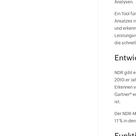
Analysen.
Ein Tool f
Ansatzes i
und erkenn
Leistungsr
die schnel
Entwi
NDR gibt e
2010-er Ja
Erkennen v
Gartner® e
ist.
Der NDR-Ma
17 % in de
Funkt