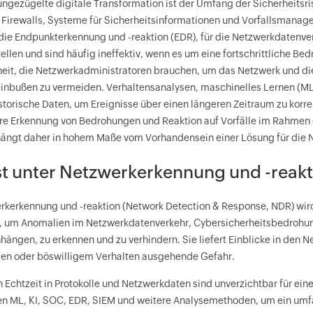
ungezügelte digitale Transformation ist der Umfang der Sicherheits
 Firewalls, Systeme für Sicherheitsinformationen und Vorfallsmanag
r die Endpunkterkennung und -reaktion (EDR), für die Netzwerkdatenv
llen und sind häufig ineffektiv, wenn es um eine fortschrittliche B
heit, die Netzwerkadministratoren brauchen, um das Netzwerk und di
inbußen zu vermeiden. Verhaltensanalysen, maschinelles Lernen (ML) 
storische Daten, um Ereignisse über einen längeren Zeitraum zu korre
re Erkennung von Bedrohungen und Reaktion auf Vorfälle im Rahmen
ängt daher in hohem Maße vom Vorhandensein einer Lösung für die 
st unter Netzwerkerkennung und -reakt
rkerkennung und -reaktion (Network Detection & Response, NDR) wir
 um Anomalien im Netzwerkdatenverkehr, Cybersicherheitsbedrohunge
ngen, zu erkennen und zu verhindern. Sie liefert Einblicke in den N
en oder böswilligem Verhalten ausgehende Gefahr.
in Echtzeit in Protokolle und Netzwerkdaten sind unverzichtbar für e
n ML, KI, SOC, EDR, SIEM und weitere Analysemethoden, um ein umf