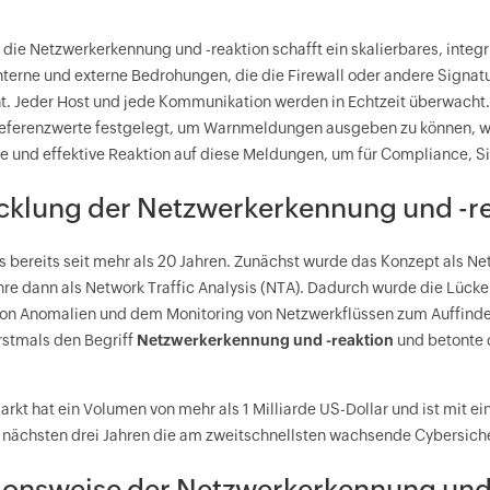
ür die Netzwerkerkennung und -reaktion schafft ein skalierbares, inte
nterne und externe Bedrohungen, die die Firewall oder andere Sign
t. Jeder Host und jede Kommunikation werden in Echtzeit überwacht
eferenzwerte festgelegt, um Warnmeldungen ausgeben zu können, we
le und effektive Reaktion auf diese Meldungen, um für Compliance, S
cklung der Netzwerkerkennung und -r
s bereits seit mehr als 20 Jahren. Zunächst wurde das Konzept als 
hre dann als Network Traffic Analysis (NTA). Dadurch wurde die Lü
on Anomalien und dem Monitoring von Netzwerkflüssen zum Auffinden
rstmals den Begriff
Netzwerkerkennung und -reaktion
und betonte 
rkt hat ein Volumen von mehr als 1 Milliarde US-Dollar und ist mit e
n nächsten drei Jahren die am zweitschnellsten wachsende Cybersich
ionsweise der Netzwerkerkennung und 