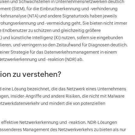
risiken und Schwachstellen in Unternehmensnetzwerken deutlich
ement (SIEM), für die Einbruchserkennung und -verhinderung
erkehrsanalyse (NTA) und andere Signaturtools haben jeweils
edrohungserkennung und -vermeidung geht. Sie bieten nicht immer
e Endbenutzer zu schützen und gleichzeitig größere
und künstliche Intelligenz (KI) nutzen, sofern sie eingebunden
lieren, und verringern so den Zeitaufwand für Diagnosen deutlich.
 einer Strategie für das Datenverkehrsmanagement in einem
Netzwerkerkennung und -reaktion (NDR) ab.
ion zu verstehen?
d eine Lösung bezeichnet, die das Netzwerk eines Unternehmens
n, Insider-Angriffe und andere Risiken, die nicht mit Malware
etzwerkdatenverkehr und mindert die von potenziellen
ine effektive Netzwerkerkennung und -reaktion. NDR-Lösungen
assenderes Management des Netzwerkverkehrs zu bieten als nur