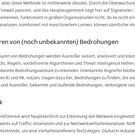
 aber diese Methode ist mittlerweile obsolet. Durch die Überwachun
irewall passiert, und das Hauptaugenmerk liegt hier auf Signaturen.
rkennen, funktioniert in großen Organisationen nicht, da es nicht e
analysen, kombiniert mit maschinellem Lernen, können sämtliche H
ren von (noch unbekannten) Bedrohungen
üren von Bedrohungen werden Ausreißer isoliert, analysiert und kla
ols, Regeln, vordefinierte Algorithmen und Threat Intelligence helfe
kannte Bedrohungsakteure zu erkennen. Unerkannte Angreifer bleib
n KI und ML nutzen, tragen dazu bei, Bedrohungen zu finden, die v
 und Ausreißer, bekannte und laufende Bedrohungen, verborgene un
k
rkforensik wird hauptsächlich zur Erkennung von Malware eingesetzt
werks auf Traffic-Anomalien und zur Netzwerkverhaltensanalyse. NDR 
hrstrends, um eine Verhaltensreferenz festzulegen. Dadurch reduzie