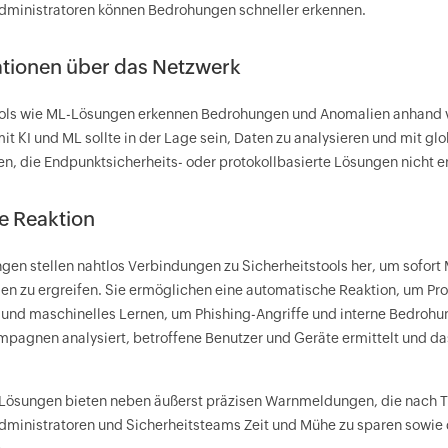
ministratoren können Bedrohungen schneller erkennen.
tionen über das Netzwerk
ols wie ML-Lösungen erkennen Bedrohungen und Anomalien anhand vo
mit KI und ML sollte in der Lage sein, Daten zu analysieren und mit gl
n, die Endpunktsicherheits- oder protokollbasierte Lösungen nicht e
e Reaktion
en stellen nahtlos Verbindungen zu Sicherheitstools her, um sofo
n zu ergreifen. Sie ermöglichen eine automatische Reaktion, um Pro
z und maschinelles Lernen, um Phishing-Angriffe und interne Bedroh
mpagnen analysiert, betroffene Benutzer und Geräte ermittelt und das
ösungen bieten neben äußerst präzisen Warnmeldungen, die nach Ty
ministratoren und Sicherheitsteams Zeit und Mühe zu sparen sowie 