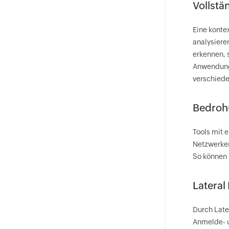
Vollst
Eine konte
analysiere
erkennen, 
Anwendunge
verschied
Bedroh
Tools mit 
Netzwerker
So können 
Latera
Durch Late
Anmelde- u