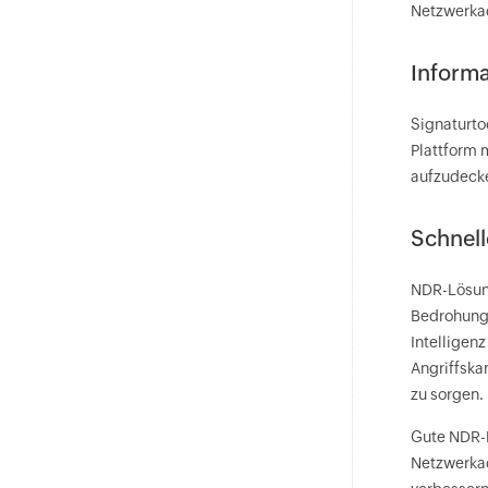
Netzwerkad
Informa
Signaturto
Plattform 
aufzudecke
Schnell
NDR-Lösung
Bedrohunge
Intelligen
Angriffska
zu sorgen.
Gute NDR-L
Netzwerkad