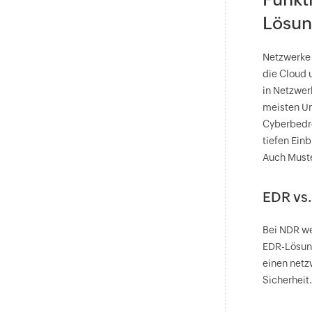
Lösun
Netzwerke 
die Cloud 
in Netzwer
meisten Un
Cyberbedro
tiefen Ein
Auch Muste
EDR vs
Bei NDR we
EDR-Lösung
einen netz
Sicherheit