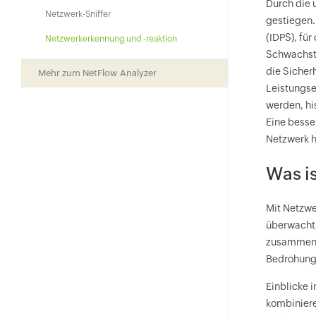
Durch die 
Netzwerk-Sniffer
gestiegen.
(IDPS), fü
Netzwerkerkennung und -reaktion
Schwachste
die Sicher
Mehr zum NetFlow Analyzer
Leistungse
werden, hi
Eine besse
Netzwerk h
Was i
Mit Netzwe
überwacht,
zusammenhä
Bedrohung
Einblicke 
kombiniere