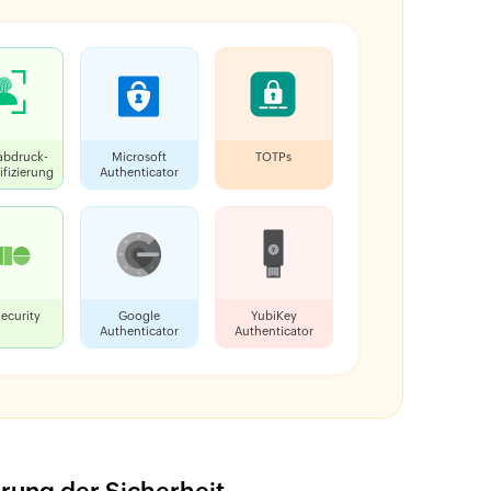
abdruck-
Microsoft
TOTPs
ifizierung
Authenticator
ecurity
Google
YubiKey
Authenticator
Authenticator