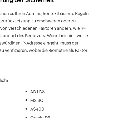
erung der Sicherheit
chen es Ihren Admins, kontextbasierte Regeln
rtzurücksetzung zu erschweren oder zu
g von verschiedenen Faktoren ändern, wie IP-
standort des Benutzers. Wenn beispielsweise
nswürdigen IP-Adresse eingeht, muss der
zu verifizieren, wobei die
Biometrie
als Faktor
ich:
AD LDS
MS SQL
AS400
Oracle-DB