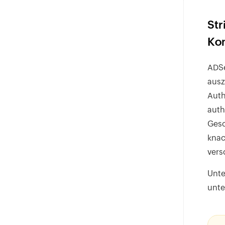
Str
Ko
ADSe
ausz
Auth
auth
Gesc
knac
vers
Unte
unte