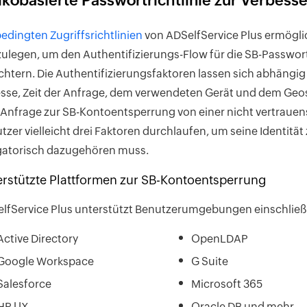
ikobasierte Passwortrichtlinie zur Verbess
edingten Zugriffsrichtlinien
von ADSelfService Plus ermögli
zulegen, um den Authentifizierungs-Flow für die SB-Passwo
ichtern. Die Authentifizierungsfaktoren lassen sich abhängi
sse, Zeit der Anfrage, dem verwendeten Gerät und dem Geo
 Anfrage zur SB-Kontoentsperrung von einer nicht vertraue
tzer vielleicht drei Faktoren durchlaufen, um seine Identität 
gatorisch dazugehören muss.
erstützte Plattformen zur SB-Kontoentsperrung
lfService Plus unterstützt Benutzerumgebungen einschließl
Active Directory
OpenLDAP
Google Workspace
G Suite
Salesforce
Microsoft 365
HP UX
Oracle DB und mehr