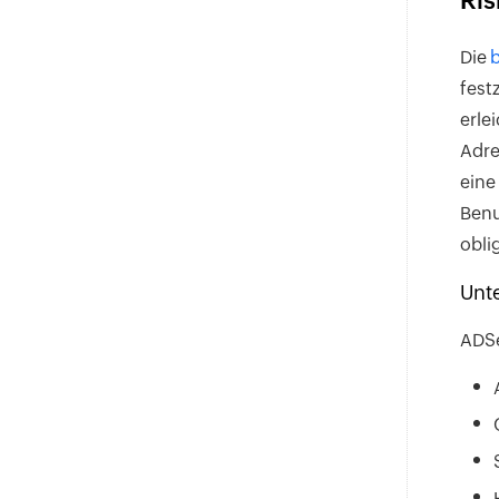
Ris
Die
b
fest
erle
Adre
eine
Benu
obli
Unt
ADSe