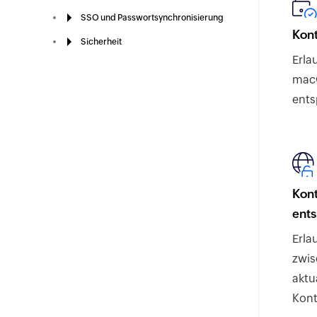
SSO und Passwortsynchronisierung
Kon
Sicherheit
Erla
macO
ents
Kont
ent
Erla
zwis
aktu
Kont