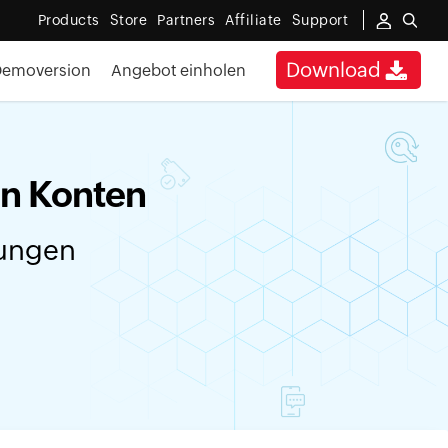
Products
Store
Partners
Affiliate
Support
Download
Demoversion
Angebot einholen
on Konten
dungen