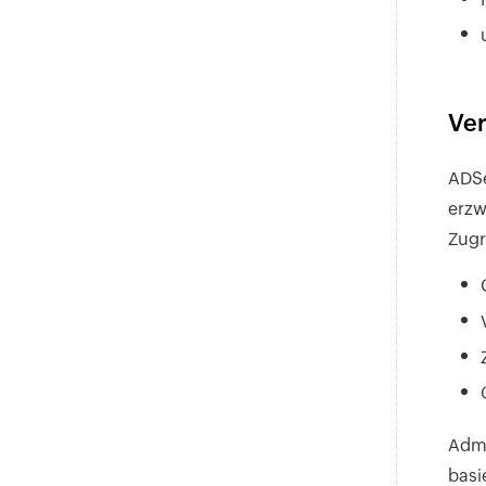
Ver
ADSe
erzw
Zugr
Admi
basi