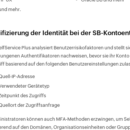
und mehr.
ifizierung der Identität bei der SB-Kontoe
lfService Plus analysiert Benutzerrisikofaktoren und stellt si
ungenen Authentifikatoren nachweisen, bevor sie ihr Kont
iff basierend auf den folgenden Benutzereinstellungen zula
Quell-IP-Adresse
Verwendeter Gerätetyp
Zeitpunkt des Zugriffs
Quellort der Zugriffsanfrage
nistratoren können auch MFA-Methoden erzwingen, um Self
erend auf den Domänen, Organisationseinheiten oder Grup