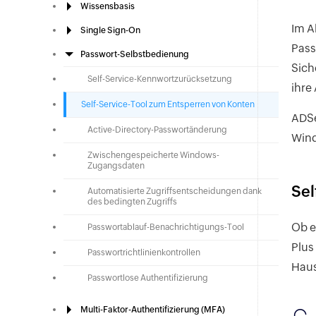
Wissensbasis
Im A
Single Sign-On
Pass
Passwort-Selbstbedienung
Sich
Self-Service-Kennwortzurücksetzung
ihre
Self-Service-Tool zum Entsperren von Konten
ADSe
Active-Directory-Passwortänderung
Wind
Zwischengespeicherte Windows-
Zugangsdaten
Sel
Automatisierte Zugriffsentscheidungen dank
des bedingten Zugriffs
Ob e
Passwortablauf-Benachrichtigungs-Tool
Plus
Passwortrichtlinienkontrollen
Haus
Passwortlose Authentifizierung
Multi-Faktor-Authentifizierung (MFA)