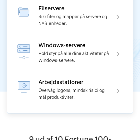
Filservere
Navn
Sikr filer og mapper på servere og
NAS-enheder.
Arbejds-e-mail
*
Windows-servere
Telefonnummer
*
Hold styr på alle dine aktiviteter på
Windows-servere.
Arbejdsstationer
Overvåg logons, mindsk risici og
mål produktivitet.
9 ud af 10 Fortune 100-