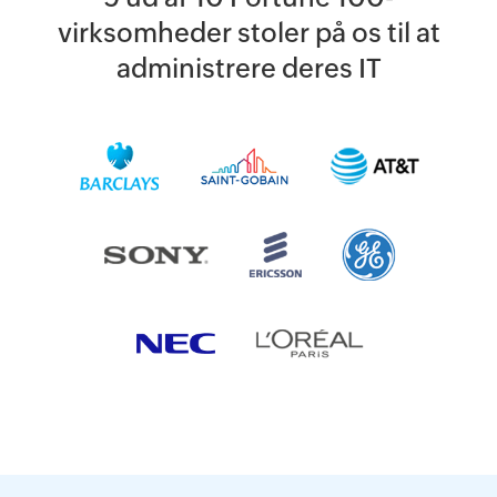
virksomheder stoler på os til at
Ved at klikke på
'Send'
, accepterer du behandling af personlige
administrere deres IT
data i henhold til
Privacy Policy
.