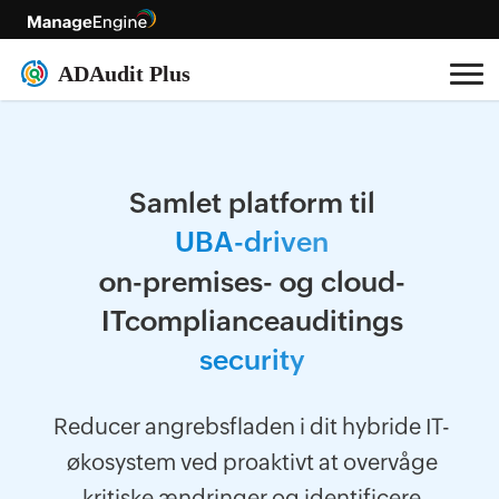
Samlet platform til
U
B
A
-
d
r
i
v
e
n
on-premises- og cloud-
ITcomplianceauditings
s
e
c
u
r
i
t
y
Reducer angrebsfladen i dit hybride IT-
økosystem ved proaktivt at overvåge
kritiske ændringer og identificere