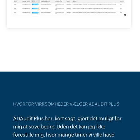
HVORFOR VIRKSOMHEDER VÆLGER ADAUDIT PLUS
HVORFOR VIRKSOMHEDER VÆLGER ADAUDIT PLUS
ADAudit Plus har, kort sagt, gjort det muligt for
Fra et sikkerheds-, ISO 27001- og GDPR-
mig at sove bedre. Uden det kan jeg ikke
perspektiv bruger vi ADAudit Plus til at hjælpe os
forestille mig, hvor mange timer vi ville have
med at holde øje med [det] antal