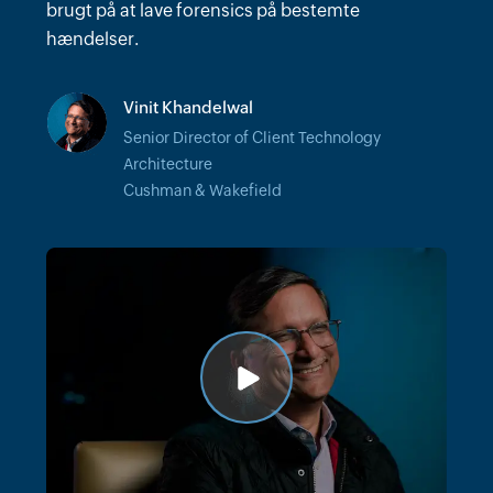
brugt på at lave forensics på bestemte
indtrængerlåsninger og andre forskellige
hændelser.
målepunkter i forhold til brugsregistrering.
Vinit Khandelwal
James McMillan
Senior Director of Client Technology
Chief Technology Officer
Architecture
Redinet
Cushman & Wakefield