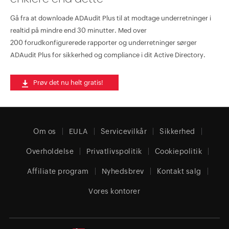
Gå fra at downloade ADAudit Plus til at modtage underretninger i
realtid på mindre end 30 minutter. Med over
200 forudkonfigurerede rapporter og underretninger sørger
ADAudit Plus for sikkerhed og compliance i dit Active Directory.
Prøv det nu helt gratis!
Om os
EULA
Servicevilkår
Sikkerhed
Overholdelse
Privatlivspolitik
Cookiepolitik
Affiliate program
Nyhedsbrev
Kontakt salg
Vores kontorer