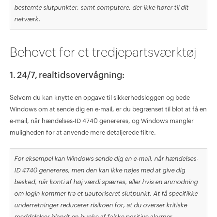
bestemte slutpunkter, samt computere, der ikke hører til dit
netværk.
Behovet for et tredjepartsværktøj
1. 24/7, realtidsovervågning:
Selvom du kan knytte en opgave til sikkerhedsloggen og bede
Windows om at sende dig en e-mail, er du begrænset til blot at få en
e-mail, når hændelses-ID 4740 genereres, og Windows mangler
muligheden for at anvende mere detaljerede filtre.
For eksempel kan Windows sende dig en e-mail, når hændelses-
ID 4740 genereres, men den kan ikke nøjes med at give dig
besked, når konti af høj værdi spærres, eller hvis en anmodning
om login kommer fra et uautoriseret slutpunkt. At få specifikke
underretninger reducerer risikoen for, at du overser kritiske
meddelelser blandt en bunke af falske positive alarmer.