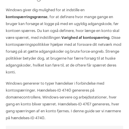
Windows giver dig mulighed for at indstille en
kontospærringsgrænse
, for at definere hvor mange gange en
bruger kan forsøge at logge på med en ugyldig adgangskode, før
kontoen spærres. Du kan også definere, hvor længe en konto skal
være spærret, med indstillingen
Varighed af kontospærring
. Disse
kontospærringspolitikker hjælper med at forsvare dit netværk mod
forsøg på at gætte adgangskoder og brute force-angreb. Strenge
politikker betyder dog, at brugerne har færre forsøg til at huske
adgangskoder, hvilket kan føre til, at de oftere får spærret deres
konti.
Windows genererer to typer hændelser i forbindelse med
kontospærringer. Hændelses-ID 4740 genereres på
domænecontrollere, Windows-servere og arbejdsstationer, hver
gang en konto bliver spærret. Hændelses-ID 4767 genereres, hver
gang spærringen af en konto fjernes. I denne guide ser vi nærmere
på hændelses-ID 4740.