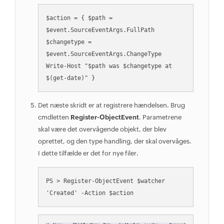
$action = { $path = 
$event.SourceEventArgs.FullPath 
$changetype = 
$event.SourceEventArgs.ChangeType 
Write-Host "$path was $changetype at 
$(get-date)" }
Det næste skridt er at registrere hændelsen. Brug
cmdletten
Register-ObjectEvent
. Parametrene
skal være det overvågende objekt, der blev
oprettet, og den type handling, der skal overvåges.
I dette tilfælde er det for nye filer.
PS > Register-ObjectEvent $watcher 
'Created' -Action $action