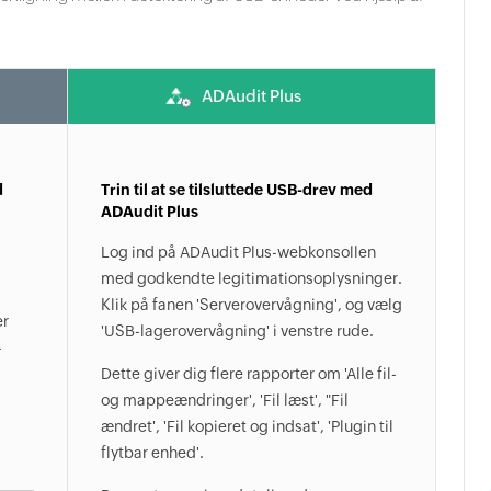
ADAudit Plus
d
Trin til at se tilsluttede USB-drev med
ADAudit Plus
Log ind på ADAudit Plus-webkonsollen
med godkendte legitimationsoplysninger.
Klik på fanen 'Serverovervågning', og vælg
er
'USB-lagerovervågning' i venstre rude.
-
Dette giver dig flere rapporter om 'Alle fil-
og mappeændringer', 'Fil læst', "Fil
ændret', 'Fil kopieret og indsat', 'Plugin til
flytbar enhed'.