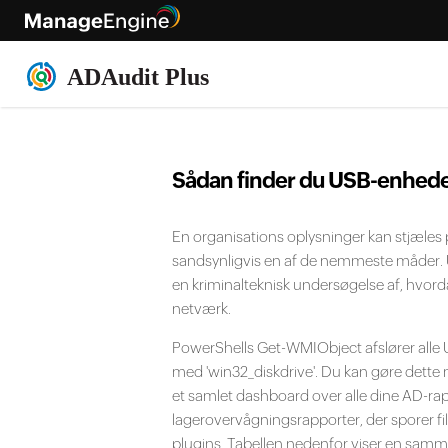
Sådan finder du USB-enhed
En organisations oplysninger kan stjæles 
sandsynligvis en af ​​de nemmeste måder. U
en kriminalteknisk undersøgelse af, hvordan
netværk.
PowerShells Get-WMIObject afslører alle U
med 'win32_diskdrive'. Du kan gøre dette 
et samlet dashboard over alle dine AD-rap
lagerovervågningsrapporter, der sporer fila
plugins. Tabellen nedenfor viser en sam