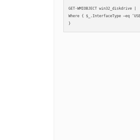
GET-WMIOBJECT win32_diskdrive | 
Where { $_.InterfaceType –eq ‘USB
}