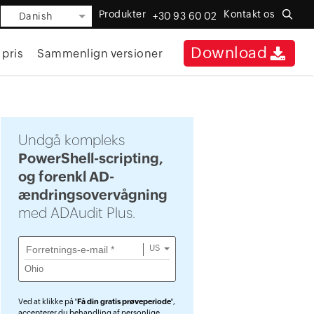
Produkter
Kontakt os
Danish
+30 93 60 02
Download
 pris
Sammenlign versioner
Undgå kompleks
PowerShell-scripting,
og forenkl AD-
ændringsovervågning
med ADAudit Plus.
US
Ved at klikke på
'Få din gratis prøveperiode'
,
accepterer du behandling af personlige