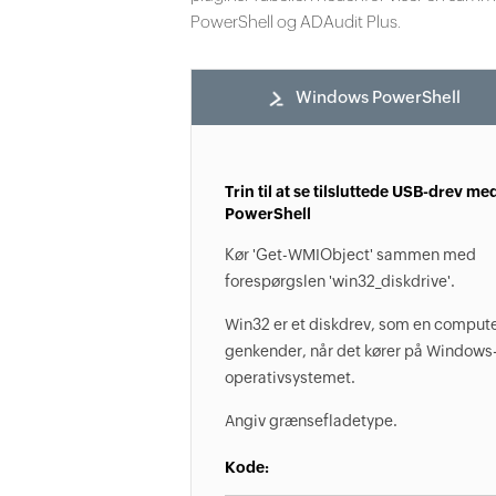
PowerShell og ADAudit Plus.
Windows PowerShell
Trin til at se tilsluttede USB-drev me
PowerShell
Kør 'Get-WMIObject' sammen med
forespørgslen 'win32_diskdrive'.
Win32 er et diskdrev, som en comput
genkender, når det kører på Windows
operativsystemet.
Angiv grænsefladetype.
Kode: