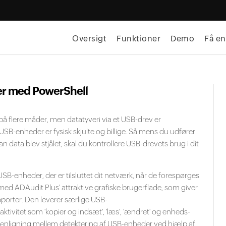
Oversigt
Funktioner
Demo
Få en
er med PowerShell
på flere måder, men datatyveri via et USB-drev er
SB-enheder er fysisk skjulte og billige. Så mens du udfører
 data blev stjålet, skal du kontrollere USB-drevets brug i dit
SB-enheder, der er tilsluttet dit netværk, når de forespørges
med ADAudit Plus' attraktive grafiske brugerflade, som giver
porter. Den leverer særlige USB-
ktivitet som 'kopier og indsæt', 'læs', 'ændret' og enheds-
menligning mellem detektering af USB-enheder ved hjælp af