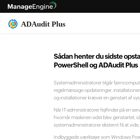
Sådan henter du sidste opst
PowerShell og ADAudit Plus
Systemadministratorer tilgår fjerncomputere
regelmæssige opdateringer, installationer
og installationer kræver en genstart af syst
Når IT-administratorer fejlfinder på en serv
hvornår maskinen sidst blev genstartet, så
systemadministratorer eksternt få at vide
Indbyggede værktøjer som Windows Power