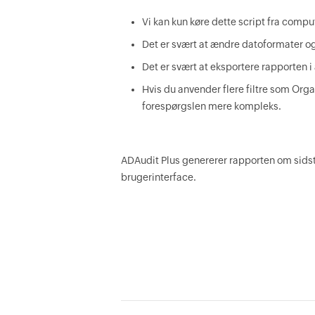
Vi kan kun køre dette script fra comp
Det er svært at ændre datoformater og
Det er svært at eksportere rapporten i
Hvis du anvender flere filtre som Org
forespørgslen mere kompleks.
ADAudit Plus genererer rapporten om sidste
brugerinterface.