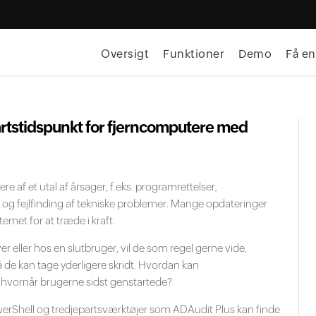
Oversigt
Funktioner
Demo
Få en
artstidspunkt for fjerncomputere med
 af et utal af årsager, f.eks. programrettelser,
 og fejlfinding af tekniske problemer. Mange opdateringer
emet for at træde i kraft.
er eller hos en slutbruger, vil de som regel gerne vide,
 de kan tage yderligere skridt. Hvordan kan
, hvornår brugerne sidst genstartede?
Shell og tredjepartsværktøjer som ADAudit Plus kan finde