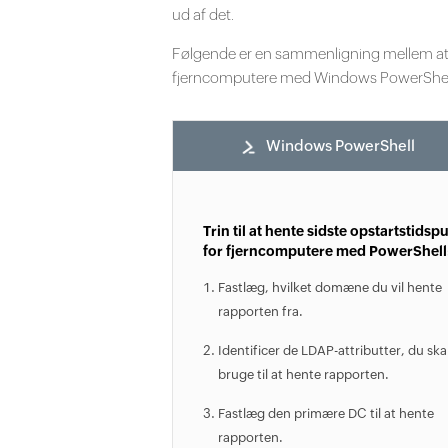
ud af det.
Følgende er en sammenligning mellem at f
fjerncomputere med Windows PowerShell
Windows PowerShell
Trin til at hente sidste opstartstidsp
for fjerncomputere med PowerShell
Fastlæg, hvilket domæne du vil hente
rapporten fra.
Identificer de LDAP-attributter, du ska
bruge til at hente rapporten.
Fastlæg den primære DC til at hente
rapporten.