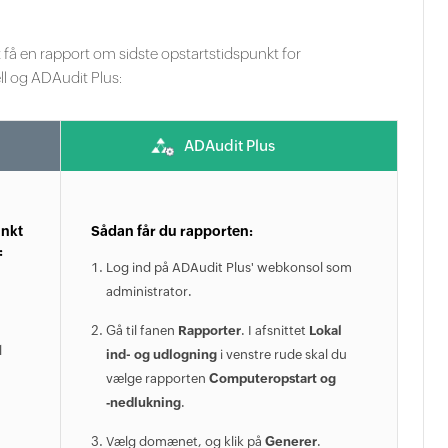
å en rapport om sidste opstartstidspunkt for
 og ADAudit Plus:
ADAudit Plus
unkt
Sådan får du rapporten:
:
Log ind på ADAudit Plus' webkonsol som
administrator.
Gå til fanen
Rapporter
. I afsnittet
Lokal
l
ind- og udlogning
i venstre rude skal du
vælge rapporten
Computeropstart og
‑nedlukning
.
Vælg domænet, og klik på
Generer
.