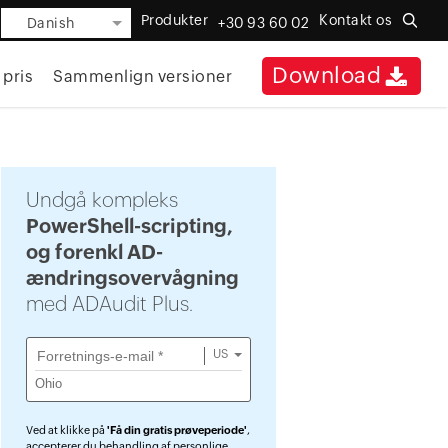
Produkter
Kontakt os
Danish
+30 93 60 02
Download
 pris
Sammenlign versioner
Undgå kompleks
PowerShell-scripting,
og forenkl AD-
ændringsovervågning
med ADAudit Plus.
US
Ved at klikke på
'Få din gratis prøveperiode'
,
accepterer du behandling af personlige