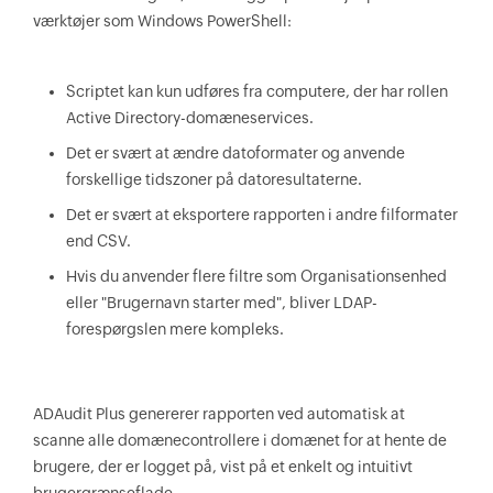
($u in $comp) { Invoke-Command -
værktøjer som Windows PowerShell:
ComputerName $u.Name -ScriptBlock {quser} 
| Select-Object -Skip 1 | ForEach-Object 
{ $a=$_.trim() -replace '\s+',' ' -
Scriptet kan kun udføres fra computere, der har rollen
replace '>','' -split '\s' If ($a[2] -
Active Directory-domæneservices.
like '*Disc*') { $array= ([ordered]@{ 
Det er svært at ændre datoformater og anvende
'User' = $a[0] 'Computer' = $u.Name 
forskellige tidszoner på datoresultaterne.
'Date' = $a[4] 'Time' = $a[5..6] -join ' 
' }) $result+=New-Object -TypeName 
Det er svært at eksportere rapporten i andre filformater
PSCustomObject -Property $array } else { 
end CSV.
$array= ([ordered]@{ 'User' = $a[0] 
Hvis du anvender flere filtre som Organisationsenhed
'Computer' = $u.Name 'Date' = $a[5] 
eller "Brugernavn starter med", bliver LDAP-
'Time' = $a[6..7] -join ' ' }) 
forespørgslen mere kompleks.
$result+=New-Object -TypeName 
PSCustomObject -Property $array } } } } 
Write-Output $result }
ADAudit Plus genererer rapporten ved automatisk at
scanne alle domænecontrollere i domænet for at hente de
brugere, der er logget på, vist på et enkelt og intuitivt