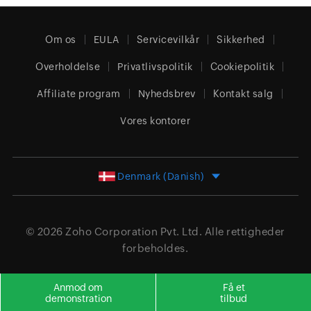
Om os
EULA
Servicevilkår
Sikkerhed
Overholdelse
Privatlivspolitik
Cookiepolitik
Affiliate program
Nyhedsbrev
Kontakt salg
Vores kontorer
Denmark (Danish)
© 2026
Zoho Corporation Pvt. Ltd.
Alle rettigheder
forbeholdes.
Anmod om
Få et
demonstration
tilbud