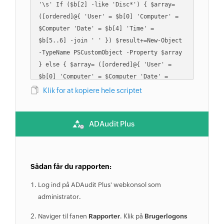
'\s' If ($b[2] -like 'Disc*') { $array= 
([ordered]@{ 'User' = $b[0] 'Computer' = 
$Computer 'Date' = $b[4] 'Time' = 
$b[5..6] -join ' ' }) $result+=New-Object 
-TypeName PSCustomObject -Property $array 
} else { $array= ([ordered]@{ 'User' = 
$b[0] 'Computer' = $Computer 'Date' = 
$b[5] 'Time' = $b[6..7] -join ' ' }) 
Klik for at kopiere hele scriptet
$result+=New-Object -TypeName 
PSCustomObject -Property $array } } } If 
ADAudit Plus
($OU) { $comp=Get-ADComputer -Filter * -
SearchBase "$OU" -Properties 
operatingsystem $count=$comp.count If 
($count -gt 20) { Write-Warning "Søger 
Sådan får du rapporten:
$count computere. Det kan tage et stykke 
Log ind på ADAudit Plus' webkonsol som
tid.... Omkring 4 sekunder for hver 
administrator.
computer" } foreach ($u in $comp) { 
Invoke-Command -ComputerName $u.Name -
Naviger til fanen
Rapporter
. Klik på
Brugerlogons
ScriptBlock {quser} | Select-Object -Skip 