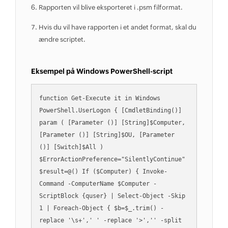
Rapporten vil blive eksporteret i .psm filformat.
Hvis du vil have rapporten i et andet format, skal du
ændre scriptet.
Eksempel på Windows PowerShell-script
function Get-Execute it in Windows 
PowerShell.UserLogon { [CmdletBinding()] 
param ( [Parameter ()] [String]$Computer, 
[Parameter ()] [String]$OU, [Parameter 
()] [Switch]$All ) 
$ErrorActionPreference="SilentlyContinue" 
$result=@() If ($Computer) { Invoke-
Command -ComputerName $Computer -
ScriptBlock {quser} | Select-Object -Skip 
1 | Foreach-Object { $b=$_.trim() -
replace '\s+',' ' -replace '>','' -split 