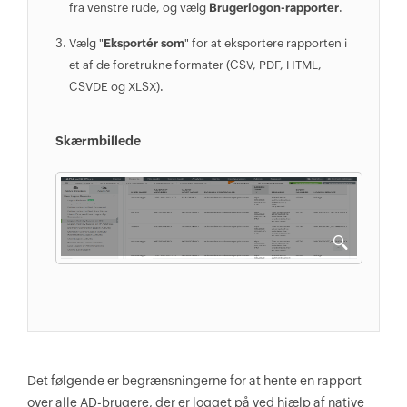
fra venstre rude, og vælg
Brugerlogon-rapporter
.
1 | ForEach-Object { $a=$_.trim() -
replace '\s+',' ' -replace '>','' -split 
Vælg "
Eksportér som
" for at eksportere rapporten i
'\s' If ($a[2] -like '*Disc*') { $array= 
et af de foretrukne formater (CSV, PDF, HTML,
([ordered]@{ 'User' = $a[0] 'Computer' = 
CSVDE og XLSX).
$u.Name 'Date' = $a[4] 'Time' = $a[5..6] 
-join ' ' }) $result+=New-Object -
Skærmbillede
TypeName PSCustomObject -Property $array 
} else { $array= ([ordered]@{ 'User' = 
$a[0] 'Computer' = $u.Name 'Date' = $a[5] 
'Time' = $a[6..7] -join ' ' }) 
$result+=New-Object -TypeName 
PSCustomObject -Property $array } } } } 
If ($All) { $comp=Get-ADComputer -Filter 
* -Properties operatingsystem 
$count=$comp.count If ($count -gt 20) { 
Write-Warning "Søg $count computere. Det 
kan tage et stykke tid.... Omkring 4 
Det følgende er begrænsningerne for at hente en rapport
sekunder for hver computer ..." } foreach 
over alle AD-brugere, der er logget på ved hjælp af native