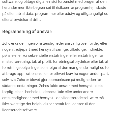
software, og påtage dig alle risici forbundet med brugen af den,
herunder men ikke begrænset til risikoen for programfejl, skade
på eller tab af data, programmer eller udstyr og utilgængelighed
eller afbrydelse af drift.
Begrænsning af ansvar:
Zoho er under ingen omstændigheder ansvarlig over for dig eller
nogen tredjepart med hensyn til særlige, tilfældige, indirekte,
pønale eller konsekventielle erstatninger eller erstatninger for
mistet forretning, tab af profit, forretningsafbrydelser eller tab af
forretningsoplysninger som følge af den manglende mulighed for
at bruge applikationen eller for ethvert krav fra nogen anden part,
selv hvis Zoho er blevet gjort opmærksom på muligheden for
sådanne erstatninger. Zohos fulde ansvar med hensyn til dets
forpligtelser i henhold til denne aftale eller under andre
omstændigheder med hensyn til den licenserede software må
ikke overstige det beløb, du har betalt for licensen til den
licenserede software.