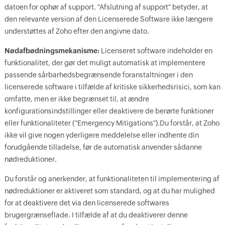
datoen for ophør af support. "Afslutning af support" betyder, at
den relevante version af den Licenserede Software ikke længere
understøttes af Zoho efter den angivne dato.
Nødafbødningsmekanisme:
Licenseret software indeholder en
funktionalitet, der gør det muligt automatisk at implementere
passende sårbarhedsbegrænsende foranstaltninger i den
licenserede software i tilfælde af kritiske sikkerhedsrisici, som kan
omfatte, men er ikke begrænset til, at ændre
konfigurationsindstillinger eller deaktivere de berørte funktioner
eller funktionaliteter ("Emergency Mitigations").Du forstår, at Zoho
ikke vil give nogen yderligere meddelelse eller indhente din
forudgående tilladelse, før de automatisk anvender sådanne
nødreduktioner.
Du forstår og anerkender, at funktionaliteten til implementering af
nødreduktioner er aktiveret som standard, og at du har mulighed
for at deaktivere det via den licenserede softwares
brugergrænseflade. I tilfælde af at du deaktiverer denne