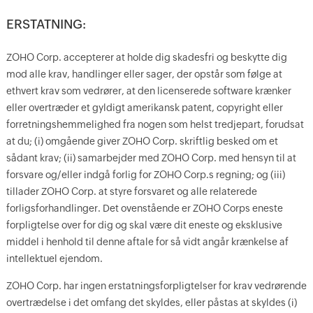
ERSTATNING:
ZOHO Corp. accepterer at holde dig skadesfri og beskytte dig
mod alle krav, handlinger eller sager, der opstår som følge at
ethvert krav som vedrører, at den licenserede software krænker
eller overtræder et gyldigt amerikansk patent, copyright eller
forretningshemmelighed fra nogen som helst tredjepart, forudsat
at du; (i) omgående giver ZOHO Corp. skriftlig besked om et
sådant krav; (ii) samarbejder med ZOHO Corp. med hensyn til at
forsvare og/eller indgå forlig for ZOHO Corp.s regning; og (iii)
tillader ZOHO Corp. at styre forsvaret og alle relaterede
forligsforhandlinger. Det ovenstående er ZOHO Corps eneste
forpligtelse over for dig og skal være dit eneste og eksklusive
middel i henhold til denne aftale for så vidt angår krænkelse af
intellektuel ejendom.
ZOHO Corp. har ingen erstatningsforpligtelser for krav vedrørende
overtrædelse i det omfang det skyldes, eller påstas at skyldes (i)