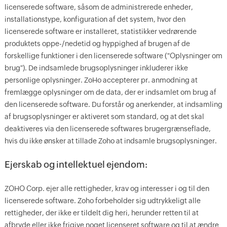
licenserede software, såsom de administrerede enheder,
installationstype, konfiguration af det system, hvor den
licenserede software er installeret, statistikker vedrørende
produktets oppe-/nedetid og hyppighed af brugen af de
forskellige funktioner i den licenserede software ("Oplysninger om
brug"). De indsamlede brugsoplysninger inkluderer ikke
personlige oplysninger. ZoHo accepterer pr. anmodning at
fremlægge oplysninger om de data, der er indsamlet om brug af
den licenserede software. Du forstår og anerkender, at indsamling
af brugsoplysninger er aktiveret som standard, og at det skal
deaktiveres via den licenserede softwares brugergrænseflade,
hvis du ikke ønsker at tillade Zoho at indsamle brugsoplysninger.
Ejerskab og intellektuel ejendom:
ZOHO Corp. ejer alle rettigheder, krav og interesser i og til den
licenserede software. Zoho forbeholder sig udtrykkeligt alle
rettigheder, der ikke er tildelt dig heri, herunder retten til at
afbryde eller ikke frigive noget licenseret software og til at ændre