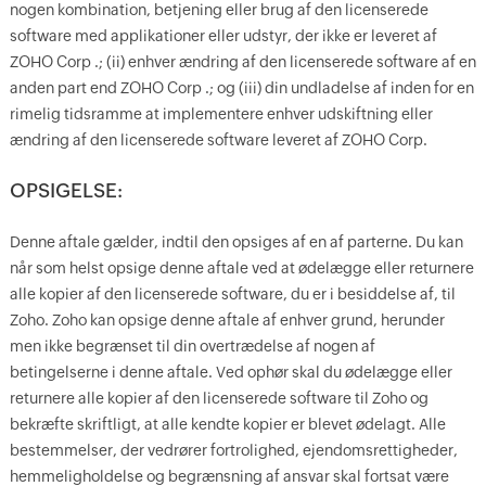
nogen kombination, betjening eller brug af den licenserede
software med applikationer eller udstyr, der ikke er leveret af
ZOHO Corp .; (ii) enhver ændring af den licenserede software af en
anden part end ZOHO Corp .; og (iii) din undladelse af inden for en
rimelig tidsramme at implementere enhver udskiftning eller
ændring af den licenserede software leveret af ZOHO Corp.
OPSIGELSE:
Denne aftale gælder, indtil den opsiges af en af parterne. Du kan
når som helst opsige denne aftale ved at ødelægge eller returnere
alle kopier af den licenserede software, du er i besiddelse af, til
Zoho. Zoho kan opsige denne aftale af enhver grund, herunder
men ikke begrænset til din overtrædelse af nogen af
betingelserne i denne aftale. Ved ophør skal du ødelægge eller
returnere alle kopier af den licenserede software til Zoho og
bekræfte skriftligt, at alle kendte kopier er blevet ødelagt. Alle
bestemmelser, der vedrører fortrolighed, ejendomsrettigheder,
hemmeligholdelse og begrænsning af ansvar skal fortsat være