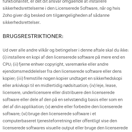
funktionalitet, er det dit ansvar omgående at installere
sikkerhedsrettelserne i den Licenserede Software, når og hvis
Zoho giver dig besked om tilgængeligheden af sådanne
sikkerhedsrettelser.
BRUGSRESTRIKTIONER:
Ud over alle andre vilkår og betingelser i denne aftale skal du ikke:
(i) installere en kopi af den licenserede software på mere end en
CPU; (ii) fjerne enhver copyright, varemærke eller andre
ejendomsmeddelelser fra den licenserede software eller dens
kopier; (iii) fremstille nogen kopier undtaget en sikkerhedskopi
eller arkivkopi til en midlertidig nødsituation; (iv) leje, lease,
licensere, underlicensere eller distribuere den licenserede
software eller dele af den på en selvstændig basis eller som en
del af din applikation; (v) ændre eller forbedre den licenserede
software; (vi) bruge den licenserede software i et
computerbaseret tjenesteforretning eller offentligt vise den
licenserede softwares visuelle output eller bruge den licenserede