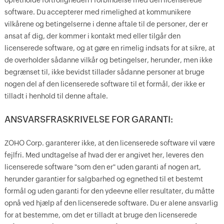
opretholde fortroligheden i forbindelse med den licenserede
software. Du accepterer med rimelighed at kommunikere
vilkårene og betingelserne i denne aftale til de personer, der er
ansat af dig, der kommer i kontakt med eller tilgår den
licenserede software, og at gøre en rimelig indsats for at sikre, at
de overholder sådanne vilkår og betingelser, herunder, men ikke
begrænset til, ikke bevidst tillader sådanne personer at bruge
nogen del af den licenserede software til et formål, der ikke er
tilladt i henhold til denne aftale.
ANSVARSFRASKRIVELSE FOR GARANTI:
ZOHO Corp. garanterer ikke, at den licenserede software vil være
fejlfri. Med undtagelse af hvad der er angivet her, leveres den
licenserede software "som den er" uden garanti af nogen art,
herunder garantier for salgbarhed og egnethed til et bestemt
formål og uden garanti for den ydeevne eller resultater, du måtte
opnå ved hjælp af den licenserede software. Du er alene ansvarlig
for at bestemme, om det er tilladt at bruge den licenserede