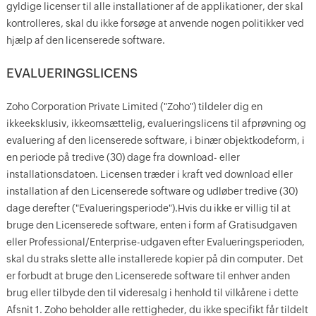
gyldige licenser til alle installationer af de applikationer, der skal
kontrolleres, skal du ikke forsøge at anvende nogen politikker ved
hjælp af den licenserede software.
EVALUERINGSLICENS
Zoho Corporation Private Limited ("Zoho") tildeler dig en
ikkeeksklusiv, ikkeomsættelig, evalueringslicens til afprøvning og
evaluering af den licenserede software, i binær objektkodeform, i
en periode på tredive (30) dage fra download- eller
installationsdatoen. Licensen træder i kraft ved download eller
installation af den Licenserede software og udløber tredive (30)
dage derefter ("Evalueringsperiode").Hvis du ikke er villig til at
bruge den Licenserede software, enten i form af Gratisudgaven
eller Professional/Enterprise-udgaven efter Evalueringsperioden,
skal du straks slette alle installerede kopier på din computer. Det
er forbudt at bruge den Licenserede software til enhver anden
brug eller tilbyde den til videresalg i henhold til vilkårene i dette
Afsnit 1. Zoho beholder alle rettigheder, du ikke specifikt får tildelt