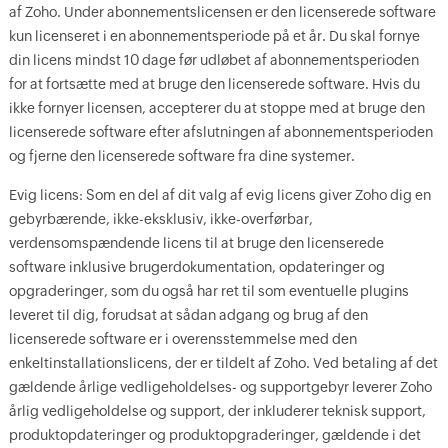
af Zoho. Under abonnementslicensen er den licenserede software
kun licenseret i en abonnementsperiode på et år. Du skal fornye
din licens mindst 10 dage før udløbet af abonnementsperioden
for at fortsætte med at bruge den licenserede software. Hvis du
ikke fornyer licensen, accepterer du at stoppe med at bruge den
licenserede software efter afslutningen af abonnementsperioden
og fjerne den licenserede software fra dine systemer.
Evig licens: Som en del af dit valg af evig licens giver Zoho dig en
gebyrbærende, ikke-eksklusiv, ikke-overførbar,
verdensomspændende licens til at bruge den licenserede
software inklusive brugerdokumentation, opdateringer og
opgraderinger, som du også har ret til som eventuelle plugins
leveret til dig, forudsat at sådan adgang og brug af den
licenserede software er i overensstemmelse med den
enkeltinstallationslicens, der er tildelt af Zoho. Ved betaling af det
gældende årlige vedligeholdelses- og supportgebyr leverer Zoho
årlig vedligeholdelse og support, der inkluderer teknisk support,
produktopdateringer og produktopgraderinger, gældende i det