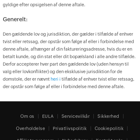
gyldige efter opsigelsen af denne aftale.
Generelt:
Den gældende lov og jurisdiktion, der gælder i tilfælde af enhver
tvist eller retssag, der opstår som følge af eller i forbindelse med
denne aftale, afhænger af din faktureringsadresse, hvis du er en
betalt kunde, og din stat eller dit bopælsland i alle andre tilfælde.
Derfor accepterer hver part den gældende lov (uden hensyn til
valg eller lovkonflikter) og den eksklusive jurisdiktion for de
domstole, der er nævnt
heri i
tilfælde af enhver tvist eller retssag,
der opstår som følge af eller i forbindelse med denne aftale.
Om os
EULA
Servicevilkår
Sikkerhed
Overholdelse
Privatlivspolitik
Cookiepolitik