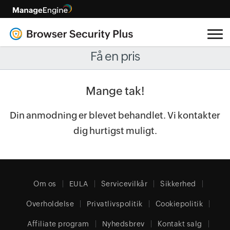
Få en pris
Mange tak!
Din anmodning er blevet behandlet. Vi kontakter
dig hurtigst muligt.
Om os
EULA
Servicevilkår
Sikkerhed
Overholdelse
Privatlivspolitik
Cookiepolitik
Affiliate program
Nyhedsbrev
Kontakt salg