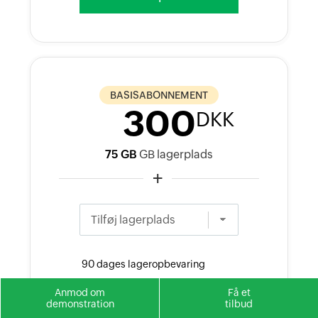
BASISABONNEMENT
300
DKK
75 GB
GB lagerplads
+
Tilføj lagerplads
90 dages lageropbevaring
30 dages søgeopbevaring
Anmod om
Få et
demonstration
tilbud
20 advarselsprofiler