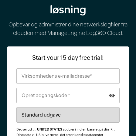
løsning
Opbevar og administrer dine netværkslogfiler fra
clouden med ManageEngine Log360 Cloud.
Start your 15 day free trial!
Det ser ud til,
UNITED STATES
at du er i Indien baseret på din IP.
.
Dine data vil
US
blive gemt i det amerikanske datacenter.