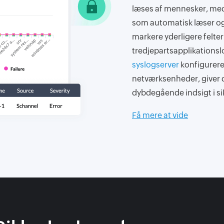
læses af mennesker, med
som automatisk læser og 
markere yderligere felter
tredjepartsapplikations
syslogserver
konfigurere
netværksenheder, giver d
dybdegående indsigt i s
Få mere at vide