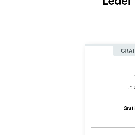
Leder 
GRAT
Udl
Grat