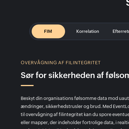
FIM
Korrelation
Efterret
OVERVÅGNING AF FILINTEGRITET
Sør for sikkerheden af føls
Beskyt din organisations følsomme data mod uaut
ændringer, sikkerhedstrusler og brud. Med EventL
til overvågning af filintegritet kan du spore eventue
eller mapper, der indeholder fortrolige data, i realti