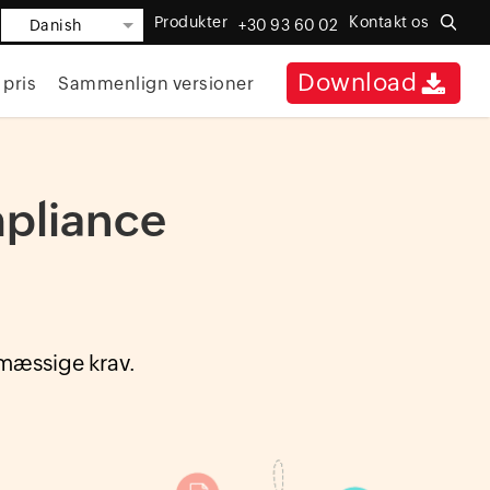
Produkter
Kontakt os
Danish
+30 93 60 02
Download
 pris
Sammenlign versioner
mpliance
smæssige krav.