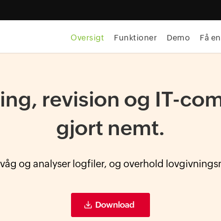
Oversigt
Funktioner
Demo
Få en
ing, revision og IT-co
gjort nemt.
våg og analyser logfiler, og overhold lovgivning
Download