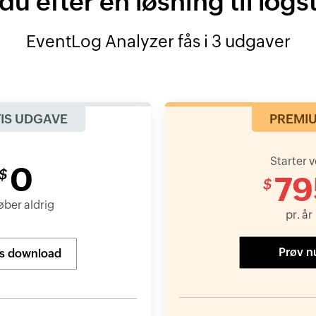
du efter en løsning til logs
EventLog Analyzer fås i 3 udgaver
IS UDGAVE
PREMI
Starter 
0
$
79
$
øber aldrig
pr. år
Prøv n
is download