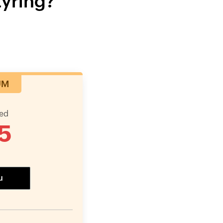
tyring?
UM
ved
5
u