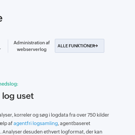
e
Administration af
ALLE FUNKTIONER
r
webserverlog
hedslog:
 log uset
lyser, korreler og søg i logdata fra over 750 kilder
jælp af
agentfri logsamling
, agentbaseret
. Analyser desuden ethvert logformat, der kan