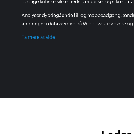
opdage kritiske sikkerhedshændelser og sikre datai
Analysér dybdegående fil- og mappeadgang, ændrin
ændringer i dataværdier på Windows-filservere og 
Få mere at vide