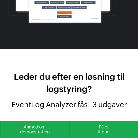
Leder du efter en løsning til
logstyring?
EventLog Analyzer fås i 3 udgaver
Anmod om
Få et
demonstration
tilbud
GRATIS UDGAVE