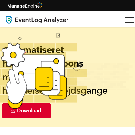
Automatiseret
hændelsesrespons
med
hændelsesarbejdsgange
Download