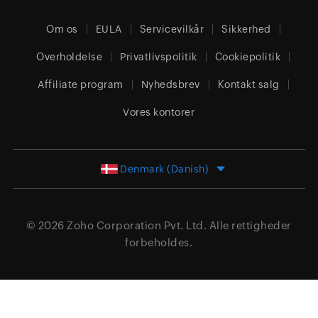
Om os
EULA
Servicevilkår
Sikkerhed
Overholdelse
Privatlivspolitik
Cookiepolitik
Affiliate program
Nyhedsbrev
Kontakt salg
Vores kontorer
Denmark (Danish)
© 2026
Zoho Corporation Pvt. Ltd.
Alle rettigheder
forbeholdes.